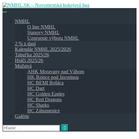
Skip
to
content
NMHL
O lige NMHL
Stanovy NMHL
Uznesenie výboru NMHL
2 % z daní
Kalendár NMHL 2025/2026
Tabuľka 2025/26
Hráči 2025/26
Mužstvá
AHK Moravany nad Váhom
HK Bzince pod Javorinou
HC BEMI Bošáca
HC Dart
HC Golden Eagles
HC Red Dragons
HC Sharks
HC Záhumenice
Galérie
Hľadať: