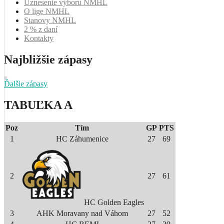
Uznesenie výboru NMHL
O lige NMHL
Stanovy NMHL
2 % z daní
Kontakty
Najbližšie zápasy
Ďalšie zápasy
TABUĽKA A
Poz
Tím
GP
PTS
1
HC Záhumenice
27
69
2
27
61
HC Golden Eagles
3
AHK Moravany nad Váhom
27
52