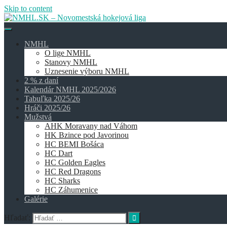
Skip to content
NMHL
O lige NMHL
Stanovy NMHL
Uznesenie výboru NMHL
2 % z daní
Kalendár NMHL 2025/2026
Tabuľka 2025/26
Hráči 2025/26
Mužstvá
AHK Moravany nad Váhom
HK Bzince pod Javorinou
HC BEMI Bošáca
HC Dart
HC Golden Eagles
HC Red Dragons
HC Sharks
HC Záhumenice
Galérie
Hľadať: