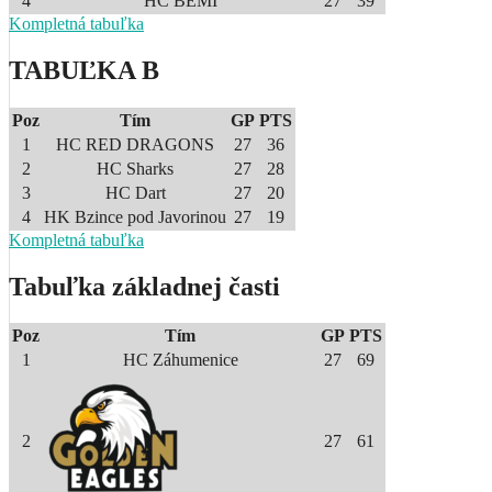
4
HC BEMI
27
39
Kompletná tabuľka
TABUĽKA B
Poz
Tím
GP
PTS
1
HC RED DRAGONS
27
36
2
HC Sharks
27
28
3
HC Dart
27
20
4
HK Bzince pod Javorinou
27
19
Kompletná tabuľka
Tabuľka základnej časti
Poz
Tím
GP
PTS
1
HC Záhumenice
27
69
2
27
61