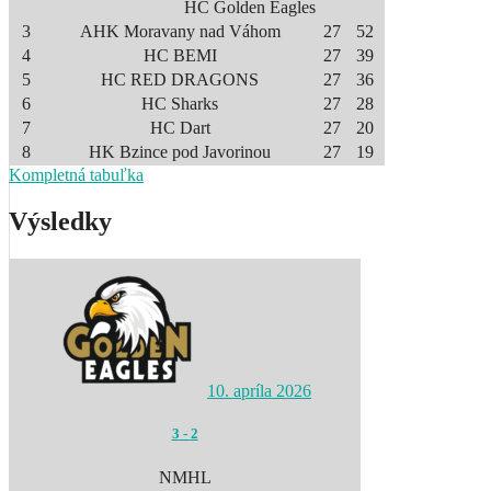
HC Golden Eagles
3
AHK Moravany nad Váhom
27
52
4
HC BEMI
27
39
5
HC RED DRAGONS
27
36
6
HC Sharks
27
28
7
HC Dart
27
20
8
HK Bzince pod Javorinou
27
19
Kompletná tabuľka
Výsledky
10. apríla 2026
3
-
2
NMHL