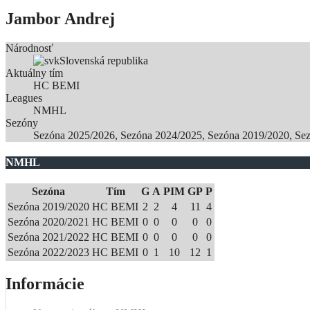
Jambor Andrej
Národnosť
Slovenská republika
Aktuálny tím
HC BEMI
Leagues
NMHL
Sezóny
Sezóna 2025/2026, Sezóna 2024/2025, Sezóna 2019/2020, Se
NMHL
Sezóna
Tím
G
A
PIM
GP
P
Sezóna 2019/2020
HC BEMI
2
2
4
11
4
Sezóna 2020/2021
HC BEMI
0
0
0
0
0
Sezóna 2021/2022
HC BEMI
0
0
0
0
0
Sezóna 2022/2023
HC BEMI
0
1
10
12
1
Informácie