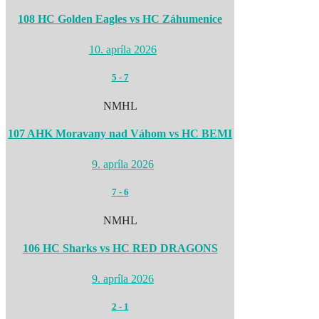
108 HC Golden Eagles vs HC Záhumenice
10. apríla 2026
5
-
7
NMHL
107 AHK Moravany nad Váhom vs HC BEMI
9. apríla 2026
7
-
6
NMHL
106 HC Sharks vs HC RED DRAGONS
9. apríla 2026
2
-
1