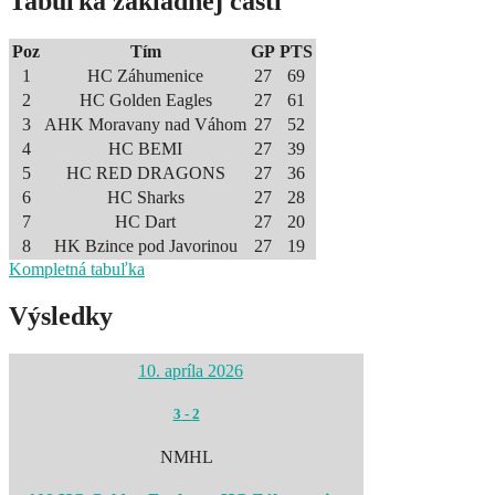
Tabuľka základnej časti
Poz
Tím
GP
PTS
1
HC Záhumenice
27
69
2
HC Golden Eagles
27
61
3
AHK Moravany nad Váhom
27
52
4
HC BEMI
27
39
5
HC RED DRAGONS
27
36
6
HC Sharks
27
28
7
HC Dart
27
20
8
HK Bzince pod Javorinou
27
19
Kompletná tabuľka
Výsledky
10. apríla 2026
3
-
2
NMHL