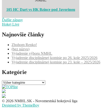
NMHL
105 HC Dart vs HK Bzince pod Javorinou
Ďalšie zápasy
Hokej Live
Najnovšie články
Zbohom Renko!
(bez názvu)
Vyjadrenie výboru NMHL
Vyjadrenie disciplinárnej komisie po 26. kole 2025/2026
Vyjadrenie disciplinárnej komisie po 23. kole – 2025/2026
Kategórie
Kategórie
© 2026 NMHL.SK - Novomestská hokejová liga
Designed by ThemeBoy