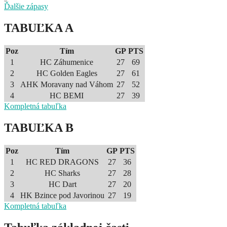
Ďalšie zápasy
TABUĽKA A
Poz
Tím
GP
PTS
1
HC Záhumenice
27
69
2
HC Golden Eagles
27
61
3
AHK Moravany nad Váhom
27
52
4
HC BEMI
27
39
Kompletná tabuľka
TABUĽKA B
Poz
Tím
GP
PTS
1
HC RED DRAGONS
27
36
2
HC Sharks
27
28
3
HC Dart
27
20
4
HK Bzince pod Javorinou
27
19
Kompletná tabuľka