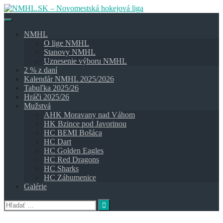
Skip
to
content
NMHL
O lige NMHL
Stanovy NMHL
Uznesenie výboru NMHL
2 % z daní
Kalendár NMHL 2025/2026
Tabuľka 2025/26
Hráči 2025/26
Mužstvá
AHK Moravany nad Váhom
HK Bzince pod Javorinou
HC BEMI Bošáca
HC Dart
HC Golden Eagles
HC Red Dragons
HC Sharks
HC Záhumenice
Galérie
Hľadať: