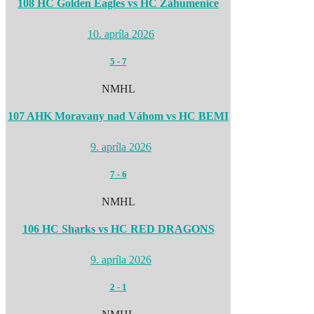
108 HC Golden Eagles vs HC Záhumenice
10. apríla 2026
5
-
7
NMHL
107 AHK Moravany nad Váhom vs HC BEMI
9. apríla 2026
7
-
6
NMHL
106 HC Sharks vs HC RED DRAGONS
9. apríla 2026
2
-
1