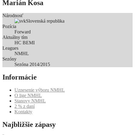
Marián Kosa
Národnosť
Slovenská republika
Pozícia
Forward
Aktuálny tím
HC BEMI
Leagues
NMHL
Sezóny
Sezóna 2014/2015
Informácie
Uznesenie výboru NMHL
O lige NMHL
Stanovy NMHL
2 % z daní
Kontakty
Najbližšie zápasy