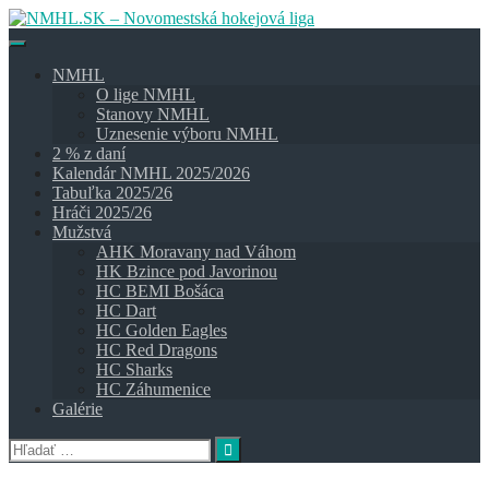
Skip
to
content
NMHL
O lige NMHL
Stanovy NMHL
Uznesenie výboru NMHL
2 % z daní
Kalendár NMHL 2025/2026
Tabuľka 2025/26
Hráči 2025/26
Mužstvá
AHK Moravany nad Váhom
HK Bzince pod Javorinou
HC BEMI Bošáca
HC Dart
HC Golden Eagles
HC Red Dragons
HC Sharks
HC Záhumenice
Galérie
Hľadať: