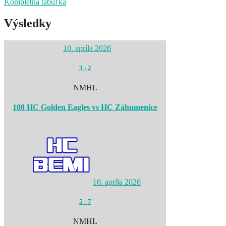
Kompletná tabuľka
Výsledky
10. apríla 2026
3
-
2
NMHL
108 HC Golden Eagles vs HC Záhumenice
10. apríla 2026
5
-
7
NMHL