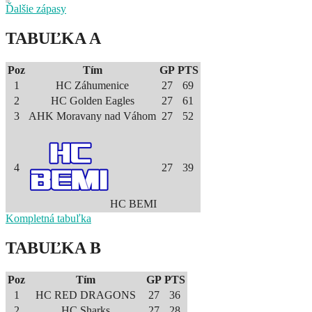
Ďalšie zápasy
TABUĽKA A
Poz
Tím
GP
PTS
1
HC Záhumenice
27
69
2
HC Golden Eagles
27
61
3
AHK Moravany nad Váhom
27
52
4
27
39
HC BEMI
Kompletná tabuľka
TABUĽKA B
Poz
Tím
GP
PTS
1
HC RED DRAGONS
27
36
2
HC Sharks
27
28