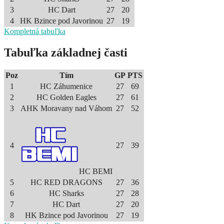
3
HC Dart
27
20
4
HK Bzince pod Javorinou
27
19
Kompletná tabuľka
Tabuľka základnej časti
Poz
Tím
GP
PTS
1
HC Záhumenice
27
69
2
HC Golden Eagles
27
61
3
AHK Moravany nad Váhom
27
52
4
27
39
HC BEMI
5
HC RED DRAGONS
27
36
6
HC Sharks
27
28
7
HC Dart
27
20
8
HK Bzince pod Javorinou
27
19