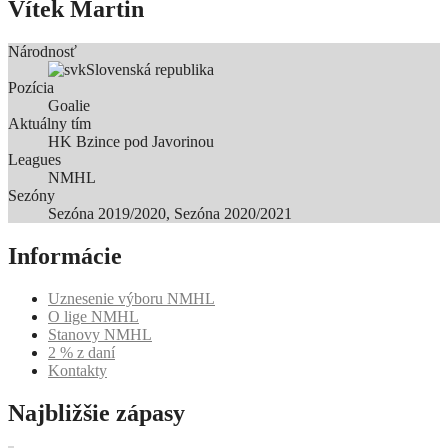
Vítek Martin
Národnosť
Slovenská republika
Pozícia
Goalie
Aktuálny tím
HK Bzince pod Javorinou
Leagues
NMHL
Sezóny
Sezóna 2019/2020, Sezóna 2020/2021
Informácie
Uznesenie výboru NMHL
O lige NMHL
Stanovy NMHL
2 % z daní
Kontakty
Najbližšie zápasy