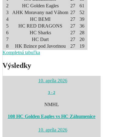
2
HC Golden Eagles
27
61
3
AHK Moravany nad Váhom
27
52
4
HC BEMI
27
39
5
HC RED DRAGONS
27
36
6
HC Sharks
27
28
7
HC Dart
27
20
8
HK Bzince pod Javorinou
27
19
Kompletná tabuľka
Výsledky
10. apríla 2026
3
-
2
NMHL
108 HC Golden Eagles vs HC Záhumenice
10. apríla 2026