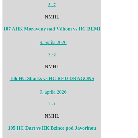
5
-
7
NMHL
107 AHK Moravany nad Váhom vs HC BEMI
9. apríla 2026
7
-
6
NMHL
106 HC Sharks vs HC RED DRAGONS
9. apríla 2026
2
-
1
NMHL
105 HC Dart vs HK Bzince pod Javorinou