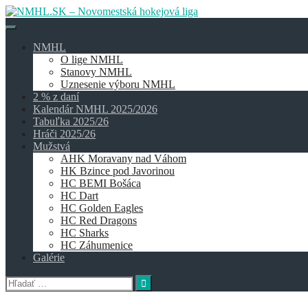
Skip
to
content
NMHL
O lige NMHL
Stanovy NMHL
Uznesenie výboru NMHL
2 % z daní
Kalendár NMHL 2025/2026
Tabuľka 2025/26
Hráči 2025/26
Mužstvá
AHK Moravany nad Váhom
HK Bzince pod Javorinou
HC BEMI Bošáca
HC Dart
HC Golden Eagles
HC Red Dragons
HC Sharks
HC Záhumenice
Galérie
Hľadať: