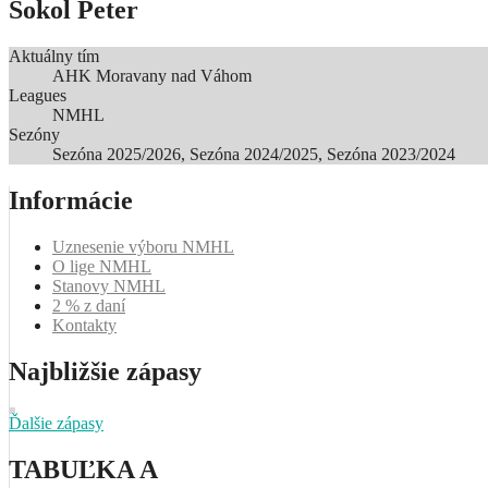
Sokol Peter
Aktuálny tím
AHK Moravany nad Váhom
Leagues
NMHL
Sezóny
Sezóna 2025/2026, Sezóna 2024/2025, Sezóna 2023/2024
Informácie
Uznesenie výboru NMHL
O lige NMHL
Stanovy NMHL
2 % z daní
Kontakty
Najbližšie zápasy
Ďalšie zápasy
TABUĽKA A