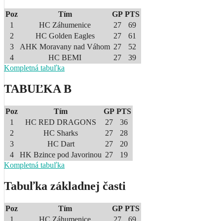
Poz
Tím
GP
PTS
1
HC Záhumenice
27
69
2
HC Golden Eagles
27
61
3
AHK Moravany nad Váhom
27
52
4
HC BEMI
27
39
Kompletná tabuľka
TABUĽKA B
Poz
Tím
GP
PTS
1
HC RED DRAGONS
27
36
2
HC Sharks
27
28
3
HC Dart
27
20
4
HK Bzince pod Javorinou
27
19
Kompletná tabuľka
Tabuľka základnej časti
Poz
Tím
GP
PTS
1
HC Záhumenice
27
69