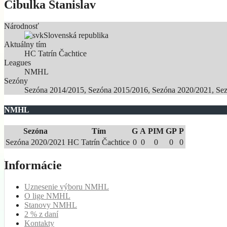
Cibulka Stanislav
Národnosť
Slovenská republika
Aktuálny tím
HC Tatrín Čachtice
Leagues
NMHL
Sezóny
Sezóna 2014/2015, Sezóna 2015/2016, Sezóna 2020/2021, Se
NMHL
Sezóna
Tím
G
A
PIM
GP
P
Sezóna 2020/2021
HC Tatrín Čachtice
0
0
0
0
0
Informácie
Uznesenie výboru NMHL
O lige NMHL
Stanovy NMHL
2 % z daní
Kontakty