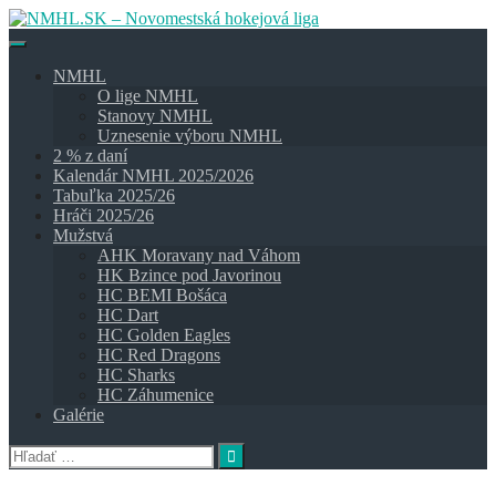
Skip
to
content
NMHL
O lige NMHL
Stanovy NMHL
Uznesenie výboru NMHL
2 % z daní
Kalendár NMHL 2025/2026
Tabuľka 2025/26
Hráči 2025/26
Mužstvá
AHK Moravany nad Váhom
HK Bzince pod Javorinou
HC BEMI Bošáca
HC Dart
HC Golden Eagles
HC Red Dragons
HC Sharks
HC Záhumenice
Galérie
Hľadať: