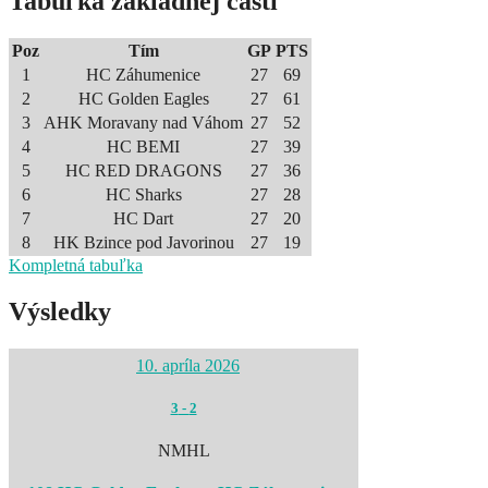
Tabuľka základnej časti
Poz
Tím
GP
PTS
1
HC Záhumenice
27
69
2
HC Golden Eagles
27
61
3
AHK Moravany nad Váhom
27
52
4
HC BEMI
27
39
5
HC RED DRAGONS
27
36
6
HC Sharks
27
28
7
HC Dart
27
20
8
HK Bzince pod Javorinou
27
19
Kompletná tabuľka
Výsledky
10. apríla 2026
3
-
2
NMHL