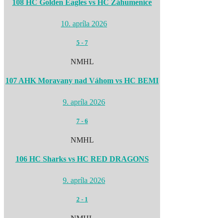
108 HC Golden Eagles vs HC Záhumenice
10. apríla 2026
5
-
7
NMHL
107 AHK Moravany nad Váhom vs HC BEMI
9. apríla 2026
7
-
6
NMHL
106 HC Sharks vs HC RED DRAGONS
9. apríla 2026
2
-
1