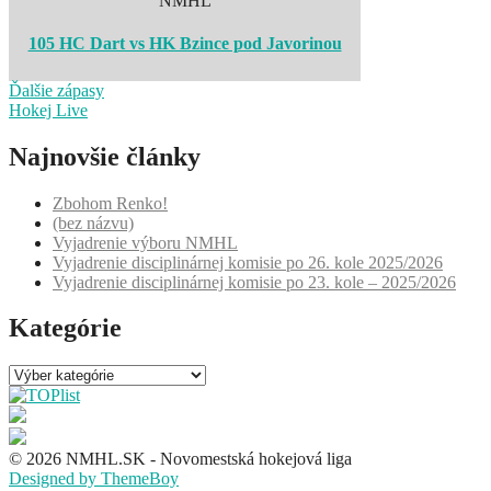
NMHL
105 HC Dart vs HK Bzince pod Javorinou
Ďalšie zápasy
Hokej Live
Najnovšie články
Zbohom Renko!
(bez názvu)
Vyjadrenie výboru NMHL
Vyjadrenie disciplinárnej komisie po 26. kole 2025/2026
Vyjadrenie disciplinárnej komisie po 23. kole – 2025/2026
Kategórie
Kategórie
© 2026 NMHL.SK - Novomestská hokejová liga
Designed by ThemeBoy