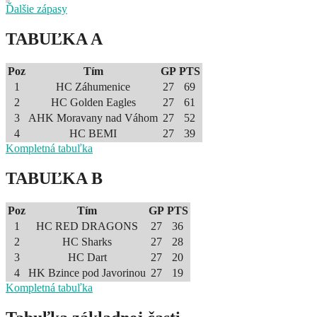
Ďalšie zápasy
TABUĽKA A
Poz
Tím
GP
PTS
1
HC Záhumenice
27
69
2
HC Golden Eagles
27
61
3
AHK Moravany nad Váhom
27
52
4
HC BEMI
27
39
Kompletná tabuľka
TABUĽKA B
Poz
Tím
GP
PTS
1
HC RED DRAGONS
27
36
2
HC Sharks
27
28
3
HC Dart
27
20
4
HK Bzince pod Javorinou
27
19
Kompletná tabuľka