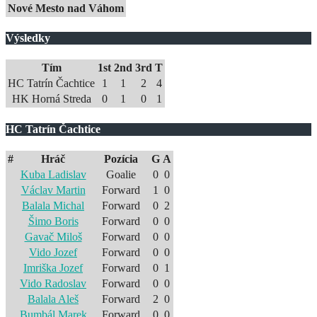
Nové Mesto nad Váhom
Výsledky
Tím
1st
2nd
3rd
T
HC Tatrín Čachtice
1
1
2
4
HK Horná Streda
0
1
0
1
HC Tatrín Čachtice
#
Hráč
Pozícia
G
A
Kuba Ladislav
Goalie
0
0
Václav Martin
Forward
1
0
Balala Michal
Forward
0
2
Šimo Boris
Forward
0
0
Gavač Miloš
Forward
0
0
Vido Jozef
Forward
0
0
Imriška Jozef
Forward
0
1
Vido Radoslav
Forward
0
0
Balala Aleš
Forward
2
0
Bumbál Marek
Forward
0
0