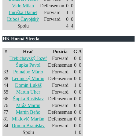
Vido Milan
Defenseman
0
0
Imriška Daniel
Forward
1
1
Ľuboš Čavojský
Forward
0
0
Spolu
4
4
HK Horná Streda
#
Hráč
Pozícia
G
A
Trebichavský Jozef
Forward
0
0
Šupka Pavol
Defenseman
0
0
33
Pomajbo Mário
Forward
0
0
38
Lednický Martin
Defenseman
0
0
44
Domin Lukáš
Forward
1
0
55
Martin Uher
Forward
0
0
66
Šupka Rastislav
Defenseman
0
0
76
Mráz Martin
Forward
0
0
77
Martin Beňo
Defenseman
0
0
81
Miklovič Marián
Defenseman
0
0
84
Domin Branislav
Forward
0
0
Spolu
1
0