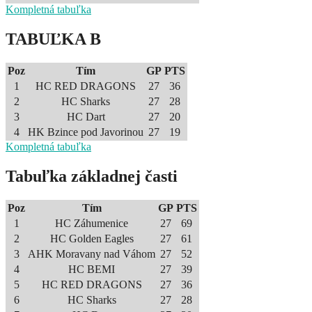
Kompletná tabuľka
TABUĽKA B
Poz
Tím
GP
PTS
1
HC RED DRAGONS
27
36
2
HC Sharks
27
28
3
HC Dart
27
20
4
HK Bzince pod Javorinou
27
19
Kompletná tabuľka
Tabuľka základnej časti
Poz
Tím
GP
PTS
1
HC Záhumenice
27
69
2
HC Golden Eagles
27
61
3
AHK Moravany nad Váhom
27
52
4
HC BEMI
27
39
5
HC RED DRAGONS
27
36
6
HC Sharks
27
28