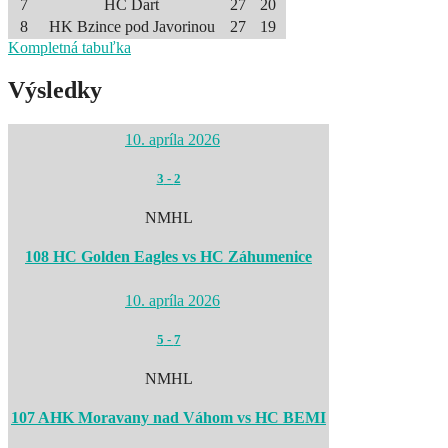
7
HC Dart
27
20
8
HK Bzince pod Javorinou
27
19
Kompletná tabuľka
Výsledky
10. apríla 2026
3
-
2
NMHL
108 HC Golden Eagles vs HC Záhumenice
10. apríla 2026
5
-
7
NMHL
107 AHK Moravany nad Váhom vs HC BEMI