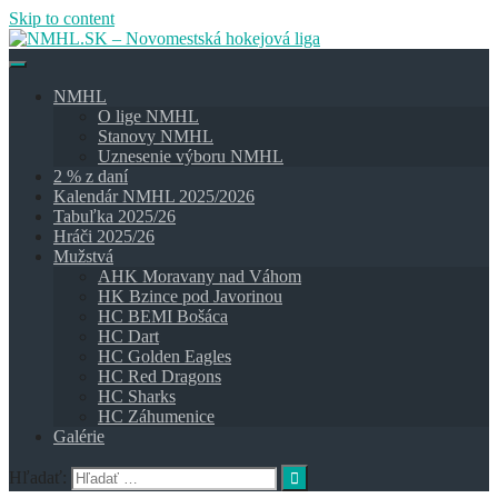
Skip to content
NMHL
O lige NMHL
Stanovy NMHL
Uznesenie výboru NMHL
2 % z daní
Kalendár NMHL 2025/2026
Tabuľka 2025/26
Hráči 2025/26
Mužstvá
AHK Moravany nad Váhom
HK Bzince pod Javorinou
HC BEMI Bošáca
HC Dart
HC Golden Eagles
HC Red Dragons
HC Sharks
HC Záhumenice
Galérie
Hľadať: