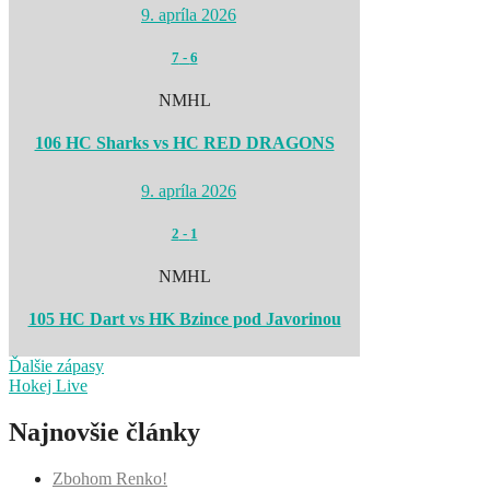
9. apríla 2026
7
-
6
NMHL
106 HC Sharks vs HC RED DRAGONS
9. apríla 2026
2
-
1
NMHL
105 HC Dart vs HK Bzince pod Javorinou
Ďalšie zápasy
Hokej Live
Najnovšie články
Zbohom Renko!