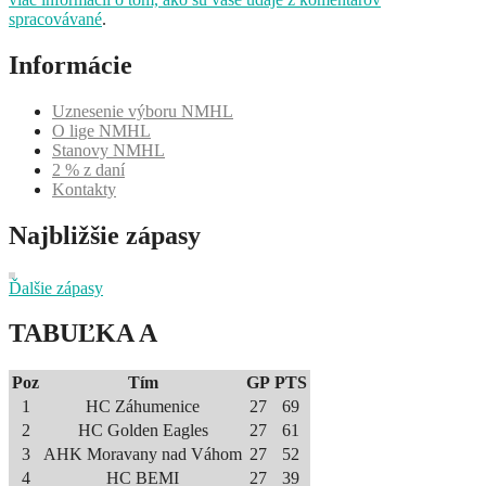
spracovávané
.
Informácie
Uznesenie výboru NMHL
O lige NMHL
Stanovy NMHL
2 % z daní
Kontakty
Najbližšie zápasy
Ďalšie zápasy
TABUĽKA A
Poz
Tím
GP
PTS
1
HC Záhumenice
27
69
2
HC Golden Eagles
27
61
3
AHK Moravany nad Váhom
27
52
4
HC BEMI
27
39