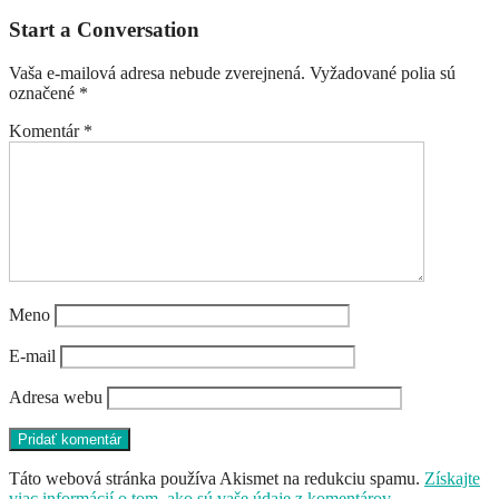
Start a Conversation
Vaša e-mailová adresa nebude zverejnená.
Vyžadované polia sú
označené
*
Komentár
*
Meno
E-mail
Adresa webu
Táto webová stránka používa Akismet na redukciu spamu.
Získajte
viac informácií o tom, ako sú vaše údaje z komentárov