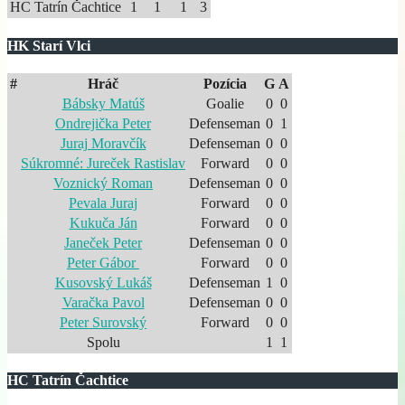
HC Tatrín Čachtice
1
1
1
3
HK Starí Vlci
#
Hráč
Pozícia
G
A
Bábsky Matúš
Goalie
0
0
Ondrejička Peter
Defenseman
0
1
Juraj Moravčík
Defenseman
0
0
Súkromné: Jureček Rastislav
Forward
0
0
Voznický Roman
Defenseman
0
0
Pevala Juraj
Forward
0
0
Kukuča Ján
Forward
0
0
Janeček Peter
Defenseman
0
0
Peter Gábor
Forward
0
0
Kusovský Lukáš
Defenseman
1
0
Varačka Pavol
Defenseman
0
0
Peter Surovský
Forward
0
0
Spolu
1
1
HC Tatrín Čachtice