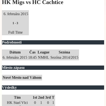
HK Migs vs HC Čachtice
6. februára 2015
1
-
3
Full Time
Podrobnosti
Dátum
Čas
League
Sezóna
6. februára 2015
18:45
NMHL
Sezóna 2014/2015
Miesto zápasu
Nové Mesto nad Váhom
Výsledky
Tím
1st
2nd
3rd
T
HK Starí Vlci
0
1
0
1