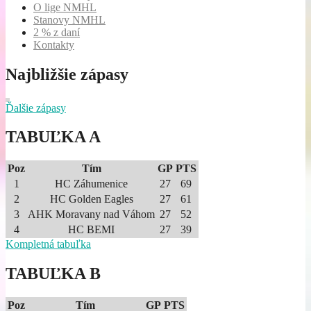
O lige NMHL
Stanovy NMHL
2 % z daní
Kontakty
Najbližšie zápasy
Ďalšie zápasy
TABUĽKA A
Poz
Tím
GP
PTS
1
HC Záhumenice
27
69
2
HC Golden Eagles
27
61
3
AHK Moravany nad Váhom
27
52
4
HC BEMI
27
39
Kompletná tabuľka
TABUĽKA B
Poz
Tím
GP
PTS