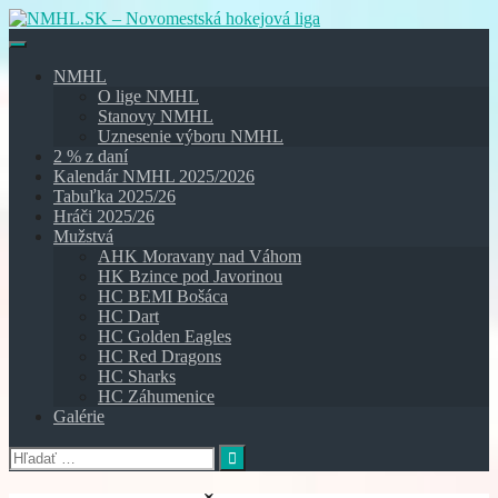
Skip
to
content
NMHL
O lige NMHL
Stanovy NMHL
Uznesenie výboru NMHL
2 % z daní
Kalendár NMHL 2025/2026
Tabuľka 2025/26
Hráči 2025/26
Mužstvá
AHK Moravany nad Váhom
HK Bzince pod Javorinou
HC BEMI Bošáca
HC Dart
HC Golden Eagles
HC Red Dragons
HC Sharks
HC Záhumenice
Galérie
Hľadať: