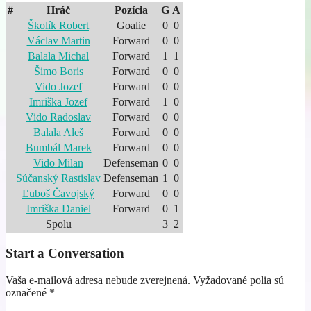
#
Hráč
Pozícia
G
A
Školík Robert
Goalie
0
0
Václav Martin
Forward
0
0
Balala Michal
Forward
1
1
Šimo Boris
Forward
0
0
Vido Jozef
Forward
0
0
Imriška Jozef
Forward
1
0
Vido Radoslav
Forward
0
0
Balala Aleš
Forward
0
0
Bumbál Marek
Forward
0
0
Vido Milan
Defenseman
0
0
Súčanský Rastislav
Defenseman
1
0
Ľuboš Čavojský
Forward
0
0
Imriška Daniel
Forward
0
1
Spolu
3
2
Start a Conversation
Vaša e-mailová adresa nebude zverejnená.
Vyžadované polia sú
označené
*