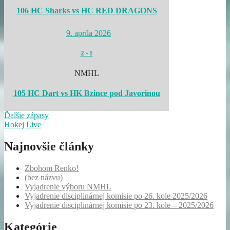
106 HC Sharks vs HC RED DRAGONS
9. apríla 2026
2
-
1
NMHL
105 HC Dart vs HK Bzince pod Javorinou
Ďalšie zápasy
Hokej Live
Najnovšie články
Zbohom Renko!
(bez názvu)
Vyjadrenie výboru NMHL
Vyjadrenie disciplinárnej komisie po 26. kole 2025/2026
Vyjadrenie disciplinárnej komisie po 23. kole – 2025/2026
Kategórie