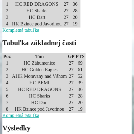
1
HC RED DRAGONS
27
36
2
HC Sharks
27
28
3
HC Dart
27
20
4
HK Bzince pod Javorinou
27
19
Kompletná tabuľka
Tabuľka základnej časti
Poz
Tím
GP
PTS
1
HC Záhumenice
27
69
2
HC Golden Eagles
27
61
3
AHK Moravany nad Váhom
27
52
4
HC BEMI
27
39
5
HC RED DRAGONS
27
36
6
HC Sharks
27
28
7
HC Dart
27
20
8
HK Bzince pod Javorinou
27
19
Kompletná tabuľka
Výsledky