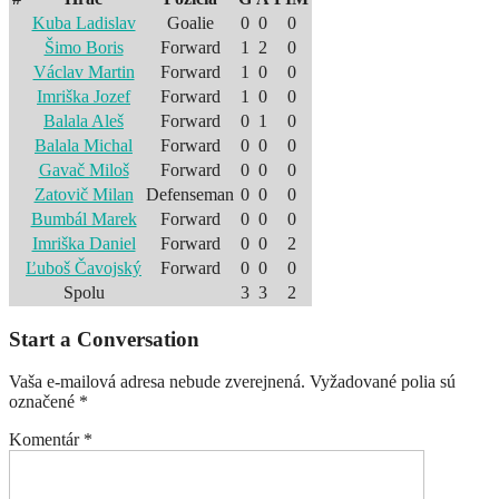
Kuba Ladislav
Goalie
0
0
0
Šimo Boris
Forward
1
2
0
Václav Martin
Forward
1
0
0
Imriška Jozef
Forward
1
0
0
Balala Aleš
Forward
0
1
0
Balala Michal
Forward
0
0
0
Gavač Miloš
Forward
0
0
0
Zatovič Milan
Defenseman
0
0
0
Bumbál Marek
Forward
0
0
0
Imriška Daniel
Forward
0
0
2
Ľuboš Čavojský
Forward
0
0
0
Spolu
3
3
2
Start a Conversation
Vaša e-mailová adresa nebude zverejnená.
Vyžadované polia sú
označené
*
Komentár
*