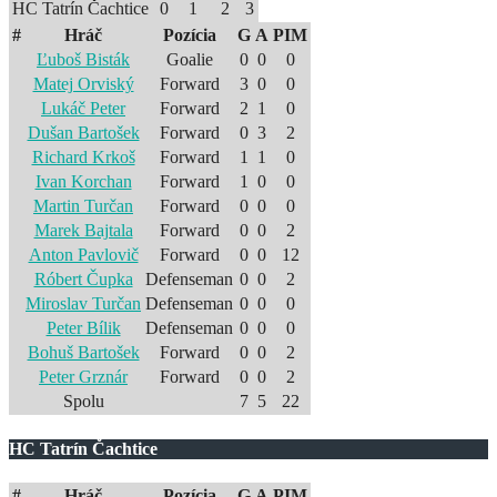
HC Tatrín Čachtice
0
1
2
3
#
Hráč
Pozícia
G
A
PIM
Ľuboš Bisták
Goalie
0
0
0
Matej Orviský
Forward
3
0
0
Lukáč Peter
Forward
2
1
0
Dušan Bartošek
Forward
0
3
2
Richard Krkoš
Forward
1
1
0
Ivan Korchan
Forward
1
0
0
Martin Turčan
Forward
0
0
0
Marek Bajtala
Forward
0
0
2
Anton Pavlovič
Forward
0
0
12
Róbert Čupka
Defenseman
0
0
2
Miroslav Turčan
Defenseman
0
0
0
Peter Bílik
Defenseman
0
0
0
Bohuš Bartošek
Forward
0
0
2
Peter Grznár
Forward
0
0
2
Spolu
7
5
22
HC Tatrín Čachtice
#
Hráč
Pozícia
G
A
PIM