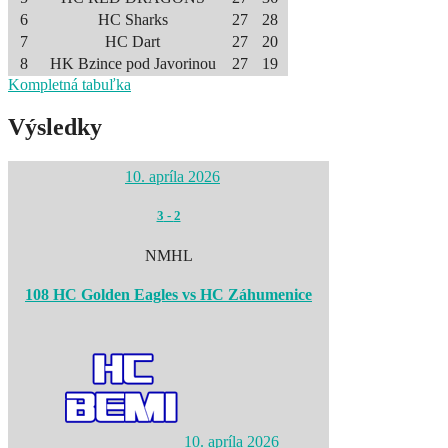
6
HC Sharks
27
28
7
HC Dart
27
20
8
HK Bzince pod Javorinou
27
19
Kompletná tabuľka
Výsledky
10. apríla 2026
3
-
2
NMHL
108 HC Golden Eagles vs HC Záhumenice
10. apríla 2026