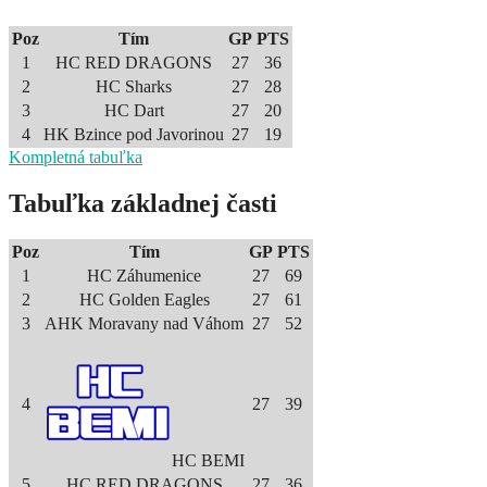
Poz
Tím
GP
PTS
1
HC RED DRAGONS
27
36
2
HC Sharks
27
28
3
HC Dart
27
20
4
HK Bzince pod Javorinou
27
19
Kompletná tabuľka
Tabuľka základnej časti
Poz
Tím
GP
PTS
1
HC Záhumenice
27
69
2
HC Golden Eagles
27
61
3
AHK Moravany nad Váhom
27
52
4
27
39
HC BEMI
5
HC RED DRAGONS
27
36