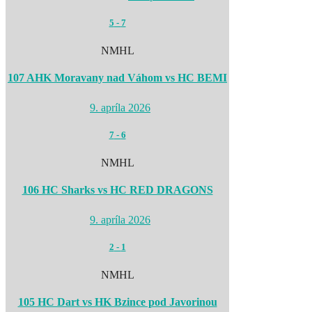
5
-
7
NMHL
107 AHK Moravany nad Váhom vs HC BEMI
9. apríla 2026
7
-
6
NMHL
106 HC Sharks vs HC RED DRAGONS
9. apríla 2026
2
-
1
NMHL
105 HC Dart vs HK Bzince pod Javorinou