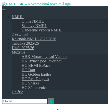
Skip
to
content
NMHL
O lige NMHL
Stanovy NMHL
Uznesenie výboru NMHL
2 % z daní
Kalendár NMHL 2025/2026
Tabuľka 2025/26
Hráči 2025/26
Mužstvá
AHK Moravany nad Váhom
HK Bzince pod Javorinou
HC BEMI Bošáca
HC Dart
HC Golden Eagles
HC Red Dragons
HC Sharks
HC Záhumenice
Galérie
Hľadať: