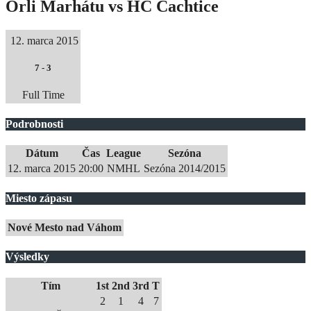
Orli Marhátu vs HC Čachtice
12. marca 2015
7
-
3
Full Time
Podrobnosti
Dátum
Čas
League
Sezóna
12. marca 2015
20:00
NMHL
Sezóna 2014/2015
Miesto zápasu
Nové Mesto nad Váhom
Výsledky
Tím
1st
2nd
3rd
T
2
1
4
7