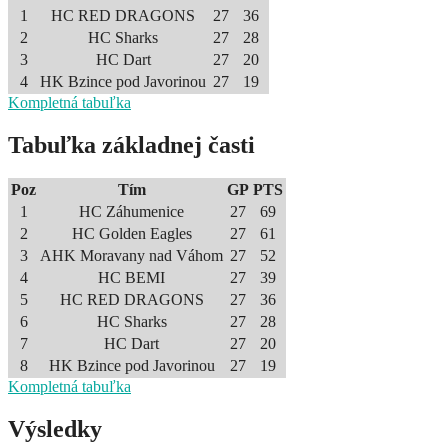
1
HC RED DRAGONS
27
36
2
HC Sharks
27
28
3
HC Dart
27
20
4
HK Bzince pod Javorinou
27
19
Kompletná tabuľka
Tabuľka základnej časti
Poz
Tím
GP
PTS
1
HC Záhumenice
27
69
2
HC Golden Eagles
27
61
3
AHK Moravany nad Váhom
27
52
4
HC BEMI
27
39
5
HC RED DRAGONS
27
36
6
HC Sharks
27
28
7
HC Dart
27
20
8
HK Bzince pod Javorinou
27
19
Kompletná tabuľka
Výsledky