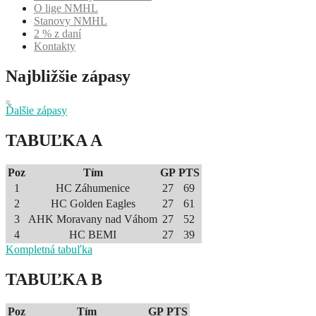
O lige NMHL
Stanovy NMHL
2 % z daní
Kontakty
Najbližšie zápasy
Ďalšie zápasy
TABUĽKA A
Poz
Tím
GP
PTS
1
HC Záhumenice
27
69
2
HC Golden Eagles
27
61
3
AHK Moravany nad Váhom
27
52
4
HC BEMI
27
39
Kompletná tabuľka
TABUĽKA B
Poz
Tím
GP
PTS