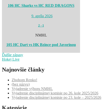
106 HC Sharks vs HC RED DRAGONS
9. apríla 2026
2
-
1
NMHL
105 HC Dart vs HK Bzince pod Javorinou
Ďalšie zápasy
Hokej Live
Najnovšie články
Zbohom Renko!
(bez názvu)
Vyjadrenie výboru NMHL
Vyjadrenie disciplinárnej komisie po 26. kole 2025/2026
Vyjadrenie disciplinárnej komisie po 23. kole – 2025/2026
Kategórie