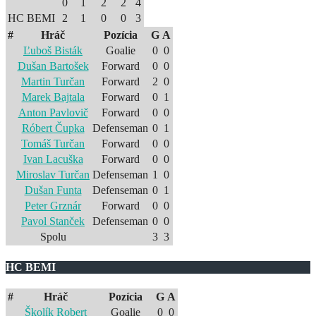
0
1
2
2
4
HC BEMI
2
1
0
0
3
#
Hráč
Pozícia
G
A
Ľuboš Bisták
Goalie
0
0
Dušan Bartošek
Forward
0
0
Martin Turčan
Forward
2
0
Marek Bajtala
Forward
0
1
Anton Pavlovič
Forward
0
0
Róbert Čupka
Defenseman
0
1
Tomáš Turčan
Forward
0
0
Ivan Lacuška
Forward
0
0
Miroslav Turčan
Defenseman
1
0
Dušan Funta
Defenseman
0
1
Peter Grznár
Forward
0
0
Pavol Stanček
Defenseman
0
0
Spolu
3
3
HC BEMI
#
Hráč
Pozícia
G
A
Školík Robert
Goalie
0
0