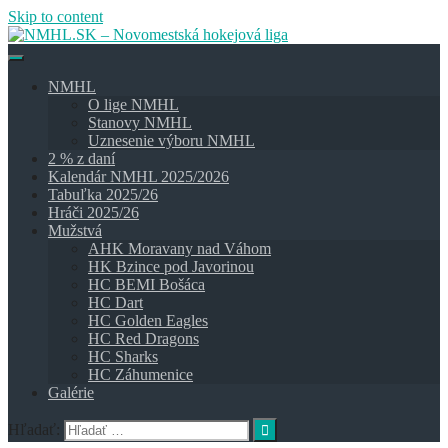
Skip to content
NMHL
O lige NMHL
Stanovy NMHL
Uznesenie výboru NMHL
2 % z daní
Kalendár NMHL 2025/2026
Tabuľka 2025/26
Hráči 2025/26
Mužstvá
AHK Moravany nad Váhom
HK Bzince pod Javorinou
HC BEMI Bošáca
HC Dart
HC Golden Eagles
HC Red Dragons
HC Sharks
HC Záhumenice
Galérie
Hľadať: