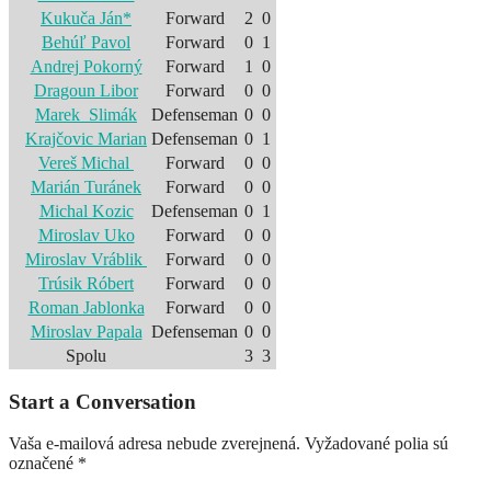
Kukuča Ján*
Forward
2
0
Behúľ Pavol
Forward
0
1
Andrej Pokorný
Forward
1
0
Dragoun Libor
Forward
0
0
Marek Slimák
Defenseman
0
0
Krajčovic Marian
Defenseman
0
1
Vereš Michal
Forward
0
0
Marián Turánek
Forward
0
0
Michal Kozic
Defenseman
0
1
Miroslav Uko
Forward
0
0
Miroslav Vráblik
Forward
0
0
Trúsik Róbert
Forward
0
0
Roman Jablonka
Forward
0
0
Miroslav Papala
Defenseman
0
0
Spolu
3
3
Start a Conversation
Vaša e-mailová adresa nebude zverejnená.
Vyžadované polia sú
označené
*