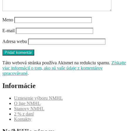
Meno
E-mail
Adresa webu
Táto webová stránka používa Akismet na redukciu spamu.
Získajte
viac informácií o tom, ako sú vaše údaje z komentárov
spracovávané
.
Informácie
Uznesenie výboru NMHL
O lige NMHL
Stanovy NMHL
2 % z daní
Kontakty