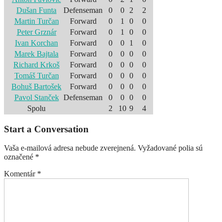
Dušan Funta
Defenseman
0
0
2
2
Martin Turčan
Forward
0
1
0
0
Peter Grznár
Forward
0
1
0
0
Ivan Korchan
Forward
0
0
1
0
Marek Bajtala
Forward
0
0
0
0
Richard Krkoš
Forward
0
0
0
0
Tomáš Turčan
Forward
0
0
0
0
Bohuš Bartošek
Forward
0
0
0
0
Pavol Stanček
Defenseman
0
0
0
0
Spolu
2
10
9
4
Start a Conversation
Vaša e-mailová adresa nebude zverejnená.
Vyžadované polia sú
označené
*
Komentár
*