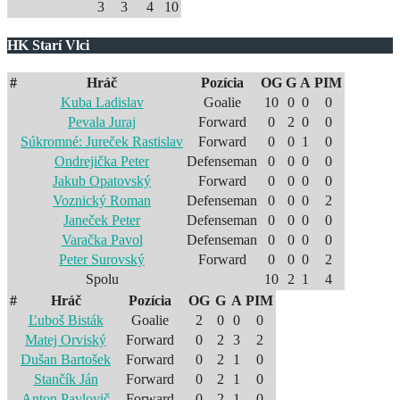
3
3
4
10
HK Starí Vlci
#
Hráč
Pozícia
OG
G
A
PIM
Kuba Ladislav
Goalie
10
0
0
0
Pevala Juraj
Forward
0
2
0
0
Súkromné: Jureček Rastislav
Forward
0
0
1
0
Ondrejička Peter
Defenseman
0
0
0
0
Jakub Opatovský
Forward
0
0
0
0
Voznický Roman
Defenseman
0
0
0
2
Janeček Peter
Defenseman
0
0
0
0
Varačka Pavol
Defenseman
0
0
0
0
Peter Surovský
Forward
0
0
0
2
Spolu
10
2
1
4
#
Hráč
Pozícia
OG
G
A
PIM
Ľuboš Bisták
Goalie
2
0
0
0
Matej Orviský
Forward
0
2
3
2
Dušan Bartošek
Forward
0
2
1
0
Stančík Ján
Forward
0
2
1
0
Anton Pavlovič
Forward
0
2
1
0