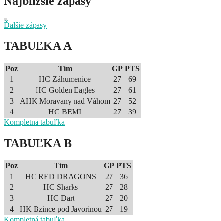
Najbližšie zápasy
Ďalšie zápasy
TABUĽKA A
Poz
Tím
GP
PTS
1
HC Záhumenice
27
69
2
HC Golden Eagles
27
61
3
AHK Moravany nad Váhom
27
52
4
HC BEMI
27
39
Kompletná tabuľka
TABUĽKA B
Poz
Tím
GP
PTS
1
HC RED DRAGONS
27
36
2
HC Sharks
27
28
3
HC Dart
27
20
4
HK Bzince pod Javorinou
27
19
Kompletná tabuľka