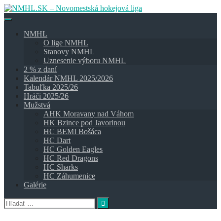
Skip
to
content
NMHL
O lige NMHL
Stanovy NMHL
Uznesenie výboru NMHL
2 % z daní
Kalendár NMHL 2025/2026
Tabuľka 2025/26
Hráči 2025/26
Mužstvá
AHK Moravany nad Váhom
HK Bzince pod Javorinou
HC BEMI Bošáca
HC Dart
HC Golden Eagles
HC Red Dragons
HC Sharks
HC Záhumenice
Galérie
Hľadať: