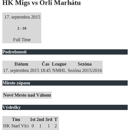
HK Migs vs Orli Marhátu
17. septembra 2015
2
-
10
Full Time
Podrobnosti
Dátum
Čas
League
Sezóna
17. septembra 2015
18:45
NMHL
Sezóna 2015/2016
Miesto zápasu
Nové Mesto nad Váhom
Výsledky
Tím
1st
2nd
3rd
T
HK Starí Vlci
0
1
1
2