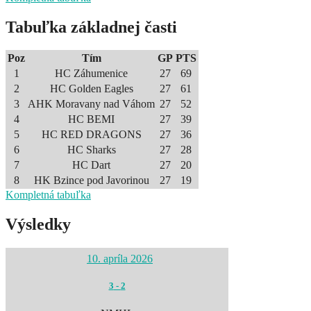
Tabuľka základnej časti
Poz
Tím
GP
PTS
1
HC Záhumenice
27
69
2
HC Golden Eagles
27
61
3
AHK Moravany nad Váhom
27
52
4
HC BEMI
27
39
5
HC RED DRAGONS
27
36
6
HC Sharks
27
28
7
HC Dart
27
20
8
HK Bzince pod Javorinou
27
19
Kompletná tabuľka
Výsledky
10. apríla 2026
3
-
2