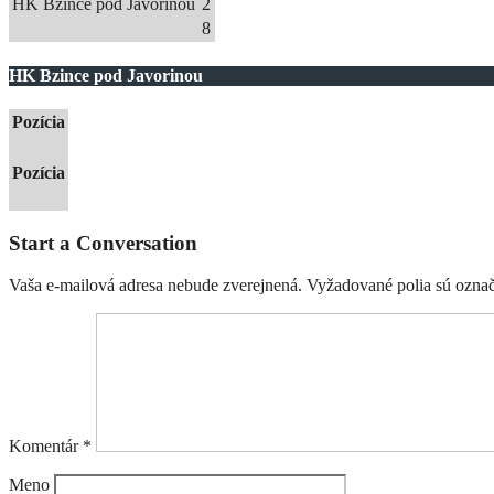
HK Bzince pod Javorinou
2
8
HK Bzince pod Javorinou
Pozícia
Pozícia
Start a Conversation
Vaša e-mailová adresa nebude zverejnená.
Vyžadované polia sú ozna
Komentár
*
Meno