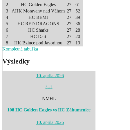
2
HC Golden Eagles
27
61
3
AHK Moravany nad Váhom
27
52
4
HC BEMI
27
39
5
HC RED DRAGONS
27
36
6
HC Sharks
27
28
7
HC Dart
27
20
8
HK Bzince pod Javorinou
27
19
Kompletná tabuľka
Výsledky
10. apríla 2026
3
-
2
NMHL
108 HC Golden Eagles vs HC Záhumenice
10. apríla 2026