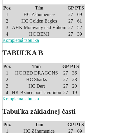
Poz
Tím
GP
PTS
1
HC Záhumenice
27
69
2
HC Golden Eagles
27
61
3
AHK Moravany nad Váhom
27
52
4
HC BEMI
27
39
Kompletná tabuľka
TABUĽKA B
Poz
Tím
GP
PTS
1
HC RED DRAGONS
27
36
2
HC Sharks
27
28
3
HC Dart
27
20
4
HK Bzince pod Javorinou
27
19
Kompletná tabuľka
Tabuľka základnej časti
Poz
Tím
GP
PTS
1
HC Záhumenice
27
69