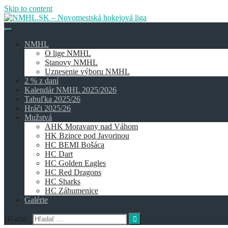
Skip to content
NMHL
O lige NMHL
Stanovy NMHL
Uznesenie výboru NMHL
2 % z daní
Kalendár NMHL 2025/2026
Tabuľka 2025/26
Hráči 2025/26
Mužstvá
AHK Moravany nad Váhom
HK Bzince pod Javorinou
HC BEMI Bošáca
HC Dart
HC Golden Eagles
HC Red Dragons
HC Sharks
HC Záhumenice
Galérie
Hľadať: