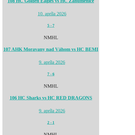
108 HC Golden Eagles vs HC Záhumenice
10. apríla 2026
5
-
7
NMHL
107 AHK Moravany nad Váhom vs HC BEMI
9. apríla 2026
7
-
6
NMHL
106 HC Sharks vs HC RED DRAGONS
9. apríla 2026
2
-
1
NMHL