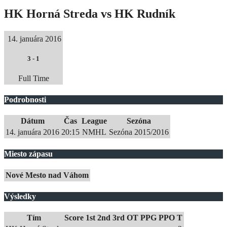
HK Horná Streda vs HK Rudník
14. januára 2016
3
-
1
Full Time
Podrobnosti
Dátum
Čas
League
Sezóna
14. januára 2016
20:15
NMHL
Sezóna 2015/2016
Miesto zápasu
Nové Mesto nad Váhom
Výsledky
Tím
Score
1st
2nd
3rd
OT
PPG
PPO
T