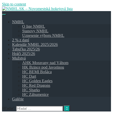
Skip to content
NMHL
O lige NMHL
Stanovy NMHL
Uznesenie výboru NMHL
2 % z daní
Kalendár NMHL 2025/2026
Tabuľka 2025/26
Hráči 2025/26
Mužstvá
AHK Moravany nad Váhom
HK Bzince pod Javorinou
HC BEMI Bošáca
HC Dart
HC Golden Eagles
HC Red Dragons
HC Sharks
HC Záhumenice
Galérie
Hľadať: