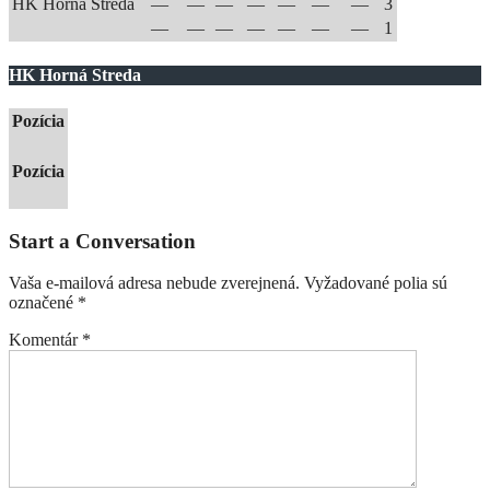
HK Horná Streda
—
—
—
—
—
—
—
3
—
—
—
—
—
—
—
1
HK Horná Streda
Pozícia
Pozícia
Start a Conversation
Vaša e-mailová adresa nebude zverejnená.
Vyžadované polia sú
označené
*
Komentár
*