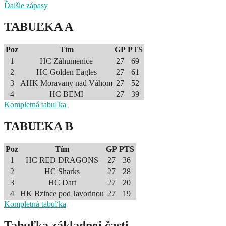
Ďalšie zápasy
TABUĽKA A
Poz
Tím
GP
PTS
1
HC Záhumenice
27
69
2
HC Golden Eagles
27
61
3
AHK Moravany nad Váhom
27
52
4
HC BEMI
27
39
Kompletná tabuľka
TABUĽKA B
Poz
Tím
GP
PTS
1
HC RED DRAGONS
27
36
2
HC Sharks
27
28
3
HC Dart
27
20
4
HK Bzince pod Javorinou
27
19
Kompletná tabuľka
Tabuľka základnej časti