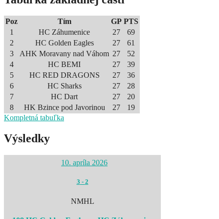
Poz
Tím
GP
PTS
1
HC Záhumenice
27
69
2
HC Golden Eagles
27
61
3
AHK Moravany nad Váhom
27
52
4
HC BEMI
27
39
5
HC RED DRAGONS
27
36
6
HC Sharks
27
28
7
HC Dart
27
20
8
HK Bzince pod Javorinou
27
19
Kompletná tabuľka
Výsledky
10. apríla 2026
3
-
2
NMHL