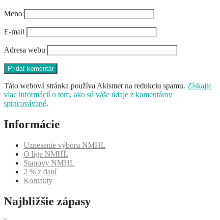
Meno
E-mail
Adresa webu
Táto webová stránka používa Akismet na redukciu spamu.
Získajte
viac informácií o tom, ako sú vaše údaje z komentárov
spracovávané
.
Informácie
Uznesenie výboru NMHL
O lige NMHL
Stanovy NMHL
2 % z daní
Kontakty
Najbližšie zápasy