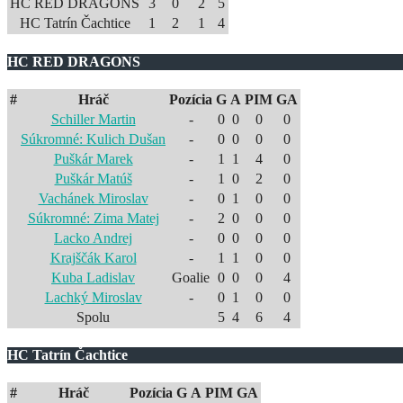
HC RED DRAGONS
3
0
2
5
HC Tatrín Čachtice
1
2
1
4
HC RED DRAGONS
#
Hráč
Pozícia
G
A
PIM
GA
Schiller Martin
-
0
0
0
0
Súkromné: Kulich Dušan
-
0
0
0
0
Puškár Marek
-
1
1
4
0
Puškár Matúš
-
1
0
2
0
Vachánek Miroslav
-
0
1
0
0
Súkromné: Zima Matej
-
2
0
0
0
Lacko Andrej
-
0
0
0
0
Krajščák Karol
-
1
1
0
0
Kuba Ladislav
Goalie
0
0
0
4
Lachký Miroslav
-
0
1
0
0
Spolu
5
4
6
4
HC Tatrín Čachtice
#
Hráč
Pozícia
G
A
PIM
GA