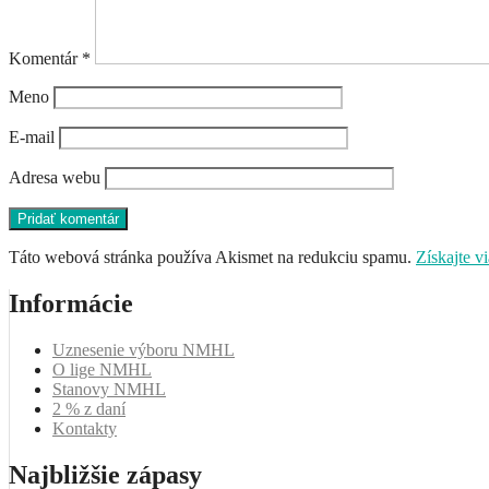
Komentár
*
Meno
E-mail
Adresa webu
Táto webová stránka používa Akismet na redukciu spamu.
Získajte v
Informácie
Uznesenie výboru NMHL
O lige NMHL
Stanovy NMHL
2 % z daní
Kontakty
Najbližšie zápasy