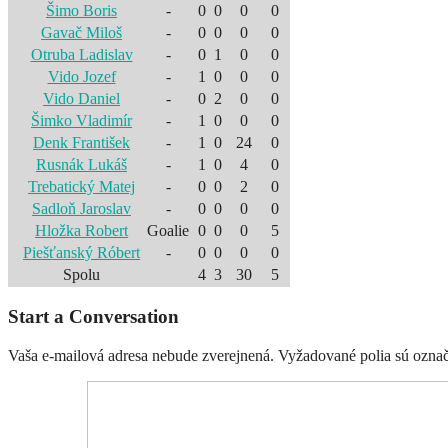
Šimo Boris
-
0
0
0
0
Gavač Miloš
-
0
0
0
0
Otruba Ladislav
-
0
1
0
0
Vido Jozef
-
1
0
0
0
Vido Daniel
-
0
2
0
0
Šimko Vladimír
-
1
0
0
0
Denk František
-
1
0
24
0
Rusnák Lukáš
-
1
0
4
0
Trebatický Matej
-
0
0
2
0
Sadloň Jaroslav
-
0
0
0
0
Hložka Robert
Goalie
0
0
0
5
Piešťanský Róbert
-
0
0
0
0
Spolu
4
3
30
5
Start a Conversation
Vaša e-mailová adresa nebude zverejnená.
Vyžadované polia sú ozna