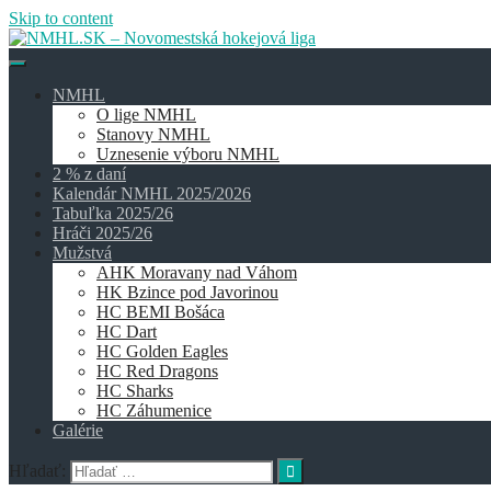
Skip to content
NMHL
O lige NMHL
Stanovy NMHL
Uznesenie výboru NMHL
2 % z daní
Kalendár NMHL 2025/2026
Tabuľka 2025/26
Hráči 2025/26
Mužstvá
AHK Moravany nad Váhom
HK Bzince pod Javorinou
HC BEMI Bošáca
HC Dart
HC Golden Eagles
HC Red Dragons
HC Sharks
HC Záhumenice
Galérie
Hľadať: