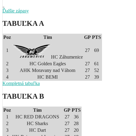
Ďalšie zápasy
TABUĽKA A
Poz
Tím
GP
PTS
1
27
69
HC Záhumenice
2
HC Golden Eagles
27
61
3
AHK Moravany nad Váhom
27
52
4
HC BEMI
27
39
Kompletná tabuľka
TABUĽKA B
Poz
Tím
GP
PTS
1
HC RED DRAGONS
27
36
2
HC Sharks
27
28
3
HC Dart
27
20