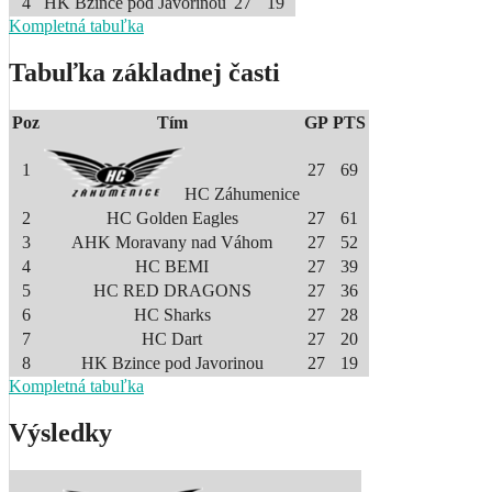
4
HK Bzince pod Javorinou
27
19
Kompletná tabuľka
Tabuľka základnej časti
Poz
Tím
GP
PTS
1
27
69
HC Záhumenice
2
HC Golden Eagles
27
61
3
AHK Moravany nad Váhom
27
52
4
HC BEMI
27
39
5
HC RED DRAGONS
27
36
6
HC Sharks
27
28
7
HC Dart
27
20
8
HK Bzince pod Javorinou
27
19
Kompletná tabuľka
Výsledky