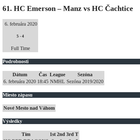
61. HC Emerson – Manz vs HC Čachtice
6. februára 2020
5
-
4
Full Time
Podrobnosti
Dátum
Čas
League
Sezóna
6. februára 2020
18:45
NMHL
Sezóna 2019/2020
Miesto zápasu
Nové Mesto nad Váhom
Výsledky
Tím
1st
2nd
3rd
T