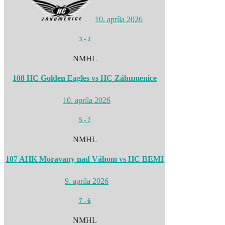
10. apríla 2026
3
-
2
NMHL
108 HC Golden Eagles vs HC Záhumenice
10. apríla 2026
5
-
7
NMHL
107 AHK Moravany nad Váhom vs HC BEMI
9. apríla 2026
7
-
6
NMHL