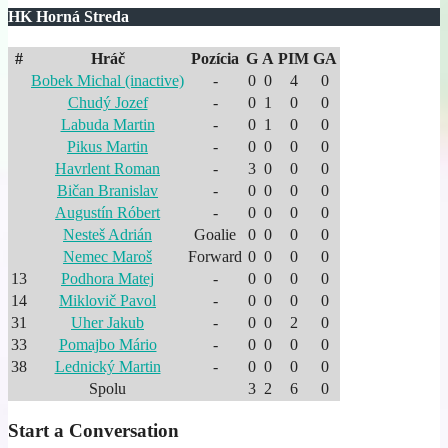
HK Horná Streda
#
Hráč
Pozícia
G
A
PIM
GA
Bobek Michal (inactive)
-
0
0
4
0
Chudý Jozef
-
0
1
0
0
Labuda Martin
-
0
1
0
0
Pikus Martin
-
0
0
0
0
Havrlent Roman
-
3
0
0
0
Bičan Branislav
-
0
0
0
0
Augustín Róbert
-
0
0
0
0
Nesteš Adrián
Goalie
0
0
0
0
Nemec Maroš
Forward
0
0
0
0
13
Podhora Matej
-
0
0
0
0
14
Miklovič Pavol
-
0
0
0
0
31
Uher Jakub
-
0
0
2
0
33
Pomajbo Mário
-
0
0
0
0
38
Lednický Martin
-
0
0
0
0
Spolu
3
2
6
0
Start a Conversation