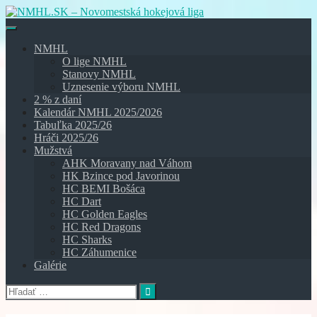
Skip
to
content
NMHL
O lige NMHL
Stanovy NMHL
Uznesenie výboru NMHL
2 % z daní
Kalendár NMHL 2025/2026
Tabuľka 2025/26
Hráči 2025/26
Mužstvá
AHK Moravany nad Váhom
HK Bzince pod Javorinou
HC BEMI Bošáca
HC Dart
HC Golden Eagles
HC Red Dragons
HC Sharks
HC Záhumenice
Galérie
Hľadať: