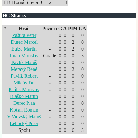
HK Horná Streda
0
2
1
3
HC Sharks
#
Hráč
Pozícia
G
A
PIM
GA
Vašura Peter
-
0
0
0
0
Durec Marcel
-
0
0
2
0
Bajza Martin
-
0
0
2
0
Juran Miroslav
Goalie
0
0
0
3
Pavlík Matúš
-
0
0
0
0
Meravý René
-
0
0
2
0
Pavlík Robert
-
0
0
0
0
Mikláš Ján
-
0
0
0
0
Králik Miroslav
-
0
0
0
0
Blaško Martin
-
0
0
0
0
Durec Ivan
-
0
0
0
0
Koťan Roman
-
0
0
0
0
Višňovský Matúš
-
0
0
0
0
Lehocký Peter
-
0
0
0
0
Spolu
0
0
6
3