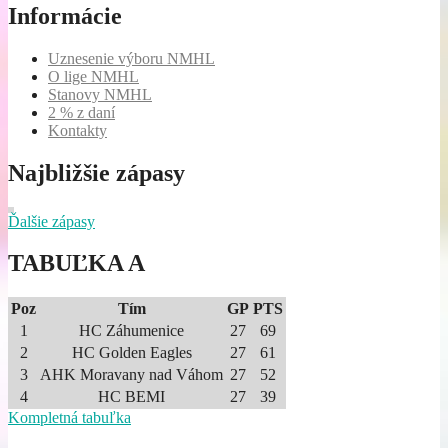
Informácie
Uznesenie výboru NMHL
O lige NMHL
Stanovy NMHL
2 % z daní
Kontakty
Najbližšie zápasy
Ďalšie zápasy
TABUĽKA A
Poz
Tím
GP
PTS
1
HC Záhumenice
27
69
2
HC Golden Eagles
27
61
3
AHK Moravany nad Váhom
27
52
4
HC BEMI
27
39
Kompletná tabuľka