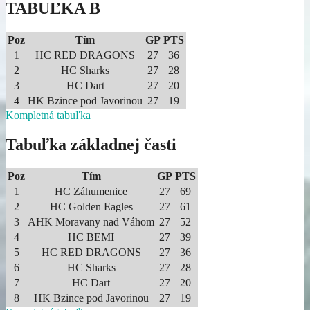
TABUĽKA B
Poz
Tím
GP
PTS
1
HC RED DRAGONS
27
36
2
HC Sharks
27
28
3
HC Dart
27
20
4
HK Bzince pod Javorinou
27
19
Kompletná tabuľka
Tabuľka základnej časti
Poz
Tím
GP
PTS
1
HC Záhumenice
27
69
2
HC Golden Eagles
27
61
3
AHK Moravany nad Váhom
27
52
4
HC BEMI
27
39
5
HC RED DRAGONS
27
36
6
HC Sharks
27
28
7
HC Dart
27
20
8
HK Bzince pod Javorinou
27
19