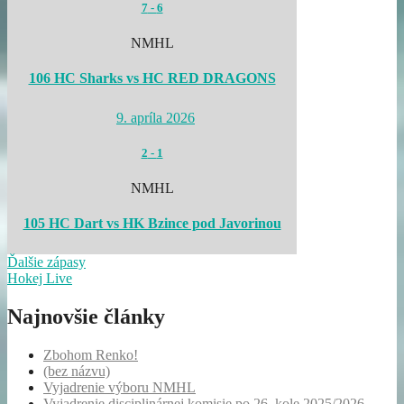
7
-
6
NMHL
106 HC Sharks vs HC RED DRAGONS
9. apríla 2026
2
-
1
NMHL
105 HC Dart vs HK Bzince pod Javorinou
Ďalšie zápasy
Hokej Live
Najnovšie články
Zbohom Renko!
(bez názvu)
Vyjadrenie výboru NMHL
Vyjadrenie disciplinárnej komisie po 26. kole 2025/2026