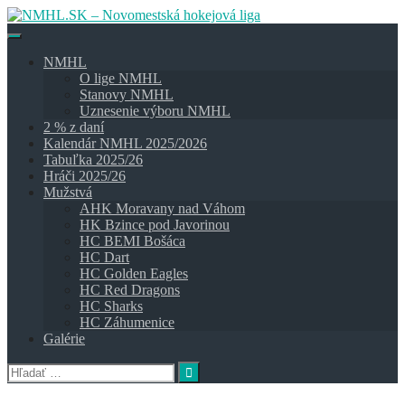
Skip
to
content
NMHL
O lige NMHL
Stanovy NMHL
Uznesenie výboru NMHL
2 % z daní
Kalendár NMHL 2025/2026
Tabuľka 2025/26
Hráči 2025/26
Mužstvá
AHK Moravany nad Váhom
HK Bzince pod Javorinou
HC BEMI Bošáca
HC Dart
HC Golden Eagles
HC Red Dragons
HC Sharks
HC Záhumenice
Galérie
Hľadať: