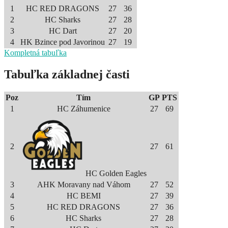
1
HC RED DRAGONS
27
36
2
HC Sharks
27
28
3
HC Dart
27
20
4
HK Bzince pod Javorinou
27
19
Kompletná tabuľka
Tabuľka základnej časti
Poz
Tím
GP
PTS
1
HC Záhumenice
27
69
2
27
61
HC Golden Eagles
3
AHK Moravany nad Váhom
27
52
4
HC BEMI
27
39
5
HC RED DRAGONS
27
36
6
HC Sharks
27
28