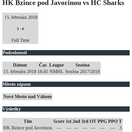
HK Bzince pod Javorinou vs HC Sharks
15. februára 2018
3
-
4
Full Time
Podrobnosti
Dátum
Čas
League
Sezóna
15. februára 2018
18:45
NMHL
Sezóna 2017/2018
Miesto zápasu
Nové Mesto nad Váhom
Výsledky
Tím
Score
1st
2nd
3rd
OT
PPG
PPO
T
HK Bzince pod Javorinou
—
—
—
—
—
—
—
3