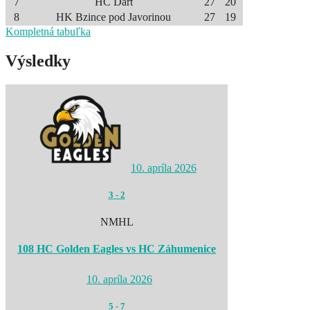
7
HC Dart
27
20
8
HK Bzince pod Javorinou
27
19
Kompletná tabuľka
Výsledky
10. apríla 2026
3
-
2
NMHL
108 HC Golden Eagles vs HC Záhumenice
10. apríla 2026
5
-
7