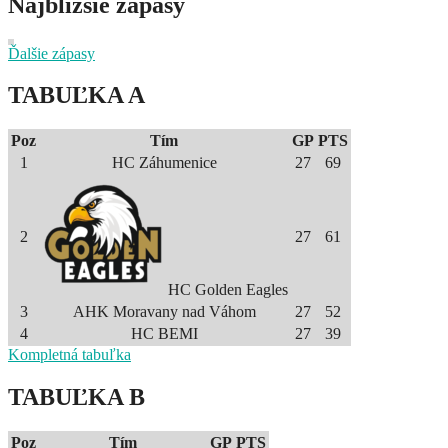
Najbližšie zápasy
Ďalšie zápasy
TABUĽKA A
Poz
Tím
GP
PTS
1
HC Záhumenice
27
69
2
27
61
HC Golden Eagles
3
AHK Moravany nad Váhom
27
52
4
HC BEMI
27
39
Kompletná tabuľka
TABUĽKA B
Poz
Tím
GP
PTS