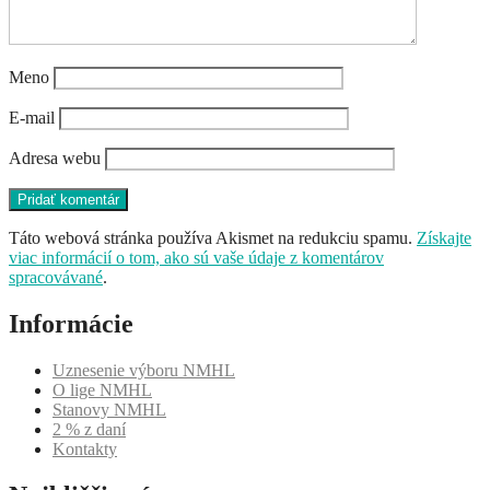
Meno
E-mail
Adresa webu
Táto webová stránka používa Akismet na redukciu spamu.
Získajte
viac informácií o tom, ako sú vaše údaje z komentárov
spracovávané
.
Informácie
Uznesenie výboru NMHL
O lige NMHL
Stanovy NMHL
2 % z daní
Kontakty