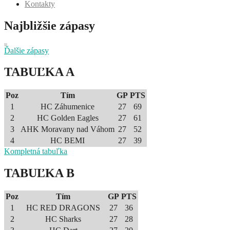
Kontakty
Najbližšie zápasy
Ďalšie zápasy
TABUĽKA A
Poz
Tím
GP
PTS
1
HC Záhumenice
27
69
2
HC Golden Eagles
27
61
3
AHK Moravany nad Váhom
27
52
4
HC BEMI
27
39
Kompletná tabuľka
TABUĽKA B
Poz
Tím
GP
PTS
1
HC RED DRAGONS
27
36
2
HC Sharks
27
28