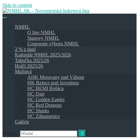
Skip to content
NMHL
O lige NMHL
Stanovy NMHL
Uznesenie výboru NMHL
2 % z daní
Kalendár NMHL 2025/2026
Tabuľka 2025/26
Hráči 2025/26
Mužstvá
AHK Moravany nad Váhom
HK Bzince pod Javorinou
HC BEMI Bošáca
HC Dart
HC Golden Eagles
HC Red Dragons
HC Sharks
HC Záhumenice
Galérie
Hľadať: