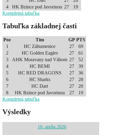
3
HC Dart
27
20
4
HK Bzince pod Javorinou
27
19
Kompletná tabuľka
Tabuľka základnej časti
Poz
Tím
GP
PTS
1
HC Záhumenice
27
69
2
HC Golden Eagles
27
61
3
AHK Moravany nad Váhom
27
52
4
HC BEMI
27
39
5
HC RED DRAGONS
27
36
6
HC Sharks
27
28
7
HC Dart
27
20
8
HK Bzince pod Javorinou
27
19
Kompletná tabuľka
Výsledky
10. apríla 2026