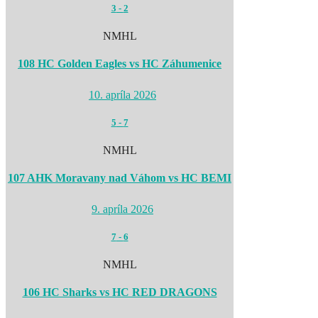
3
-
2
NMHL
108 HC Golden Eagles vs HC Záhumenice
10. apríla 2026
5
-
7
NMHL
107 AHK Moravany nad Váhom vs HC BEMI
9. apríla 2026
7
-
6
NMHL
106 HC Sharks vs HC RED DRAGONS