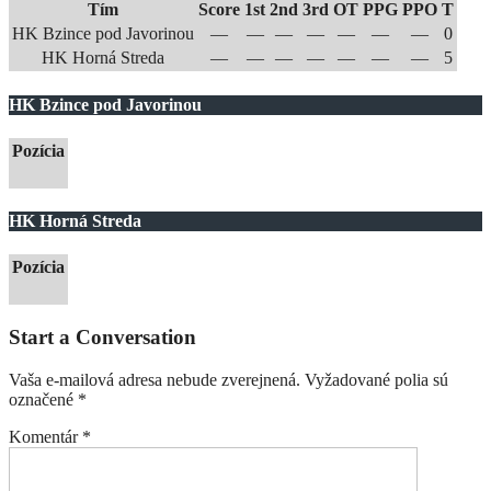
Tím
Score
1st
2nd
3rd
OT
PPG
PPO
T
HK Bzince pod Javorinou
—
—
—
—
—
—
—
0
HK Horná Streda
—
—
—
—
—
—
—
5
HK Bzince pod Javorinou
Pozícia
HK Horná Streda
Pozícia
Start a Conversation
Vaša e-mailová adresa nebude zverejnená.
Vyžadované polia sú
označené
*
Komentár
*