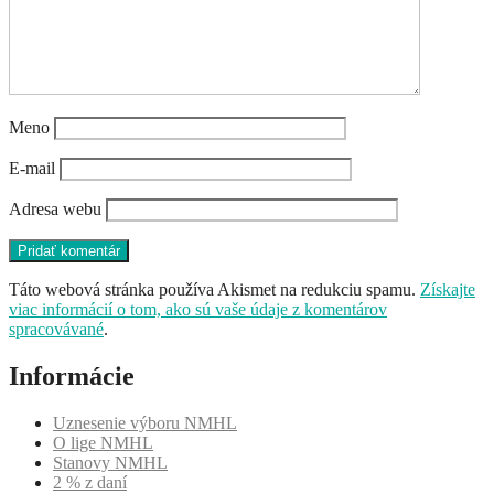
Meno
E-mail
Adresa webu
Táto webová stránka používa Akismet na redukciu spamu.
Získajte
viac informácií o tom, ako sú vaše údaje z komentárov
spracovávané
.
Informácie
Uznesenie výboru NMHL
O lige NMHL
Stanovy NMHL
2 % z daní