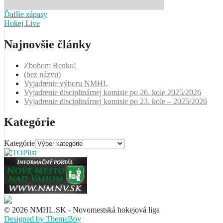
Ďalšie zápasy
Hokej Live
Najnovšie články
Zbohom Renko!
(bez názvu)
Vyjadrenie výboru NMHL
Vyjadrenie disciplinárnej komisie po 26. kole 2025/2026
Vyjadrenie disciplinárnej komisie po 23. kole – 2025/2026
Kategórie
Kategórie
© 2026 NMHL.SK - Novomestská hokejová liga
Designed by ThemeBoy