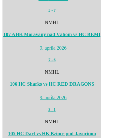
5
-
7
NMHL
107 AHK Moravany nad Váhom vs HC BEMI
9. apríla 2026
7
-
6
NMHL
106 HC Sharks vs HC RED DRAGONS
9. apríla 2026
2
-
1
NMHL
105 HC Dart vs HK Bzince pod Javorinou