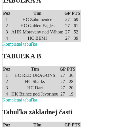
TABUĽKA A
Poz
Tím
GP
PTS
1
HC Záhumenice
27
69
2
HC Golden Eagles
27
61
3
AHK Moravany nad Váhom
27
52
4
HC BEMI
27
39
Kompletná tabuľka
TABUĽKA B
Poz
Tím
GP
PTS
1
HC RED DRAGONS
27
36
2
HC Sharks
27
28
3
HC Dart
27
20
4
HK Bzince pod Javorinou
27
19
Kompletná tabuľka
Tabuľka základnej časti
Poz
Tím
GP
PTS