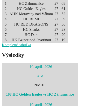
1
HC Záhumenice
27
69
2
HC Golden Eagles
27
61
3
AHK Moravany nad Váhom
27
52
4
HC BEMI
27
39
5
HC RED DRAGONS
27
36
6
HC Sharks
27
28
7
HC Dart
27
20
8
HK Bzince pod Javorinou
27
19
Kompletná tabuľka
Výsledky
10. apríla 2026
3
-
2
NMHL
108 HC Golden Eagles vs HC Záhumenice
10. apríla 2026