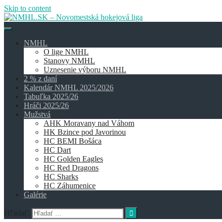
Skip to content
NMHL
O lige NMHL
Stanovy NMHL
Uznesenie výboru NMHL
2 % z daní
Kalendár NMHL 2025/2026
Tabuľka 2025/26
Hráči 2025/26
Mužstvá
AHK Moravany nad Váhom
HK Bzince pod Javorinou
HC BEMI Bošáca
HC Dart
HC Golden Eagles
HC Red Dragons
HC Sharks
HC Záhumenice
Galérie
Hľadať: