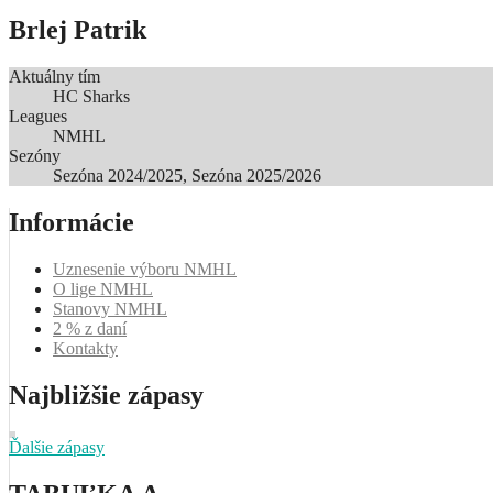
Brlej Patrik
Aktuálny tím
HC Sharks
Leagues
NMHL
Sezóny
Sezóna 2024/2025, Sezóna 2025/2026
Informácie
Uznesenie výboru NMHL
O lige NMHL
Stanovy NMHL
2 % z daní
Kontakty
Najbližšie zápasy
Ďalšie zápasy