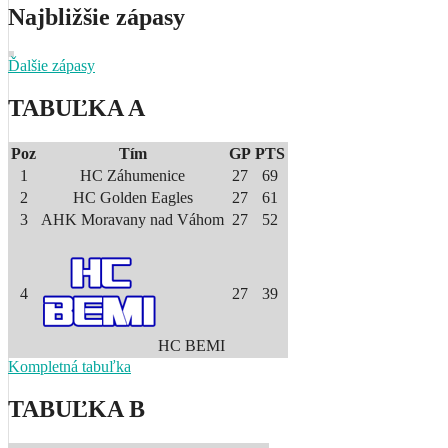
Najbližšie zápasy
Ďalšie zápasy
TABUĽKA A
Poz
Tím
GP
PTS
1
HC Záhumenice
27
69
2
HC Golden Eagles
27
61
3
AHK Moravany nad Váhom
27
52
4
27
39
HC BEMI
Kompletná tabuľka
TABUĽKA B