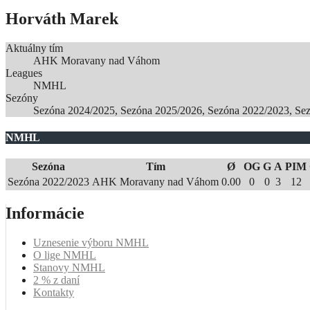
Horváth Marek
Aktuálny tím
AHK Moravany nad Váhom
Leagues
NMHL
Sezóny
Sezóna 2024/2025, Sezóna 2025/2026, Sezóna 2022/2023, Se
NMHL
Sezóna
Tím
Ø
OG
G
A
PIM
Sezóna 2022/2023
AHK Moravany nad Váhom
0.00
0
0
3
12
Informácie
Uznesenie výboru NMHL
O lige NMHL
Stanovy NMHL
2 % z daní
Kontakty