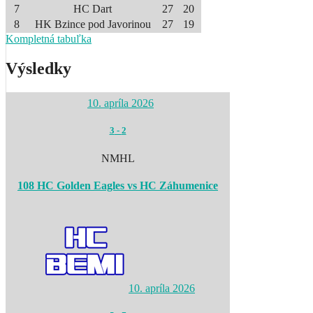
7
HC Dart
27
20
8
HK Bzince pod Javorinou
27
19
Kompletná tabuľka
Výsledky
10. apríla 2026
3
-
2
NMHL
108 HC Golden Eagles vs HC Záhumenice
10. apríla 2026