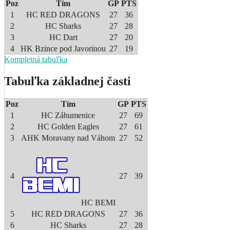
Poz
Tím
GP
PTS
1
HC RED DRAGONS
27
36
2
HC Sharks
27
28
3
HC Dart
27
20
4
HK Bzince pod Javorinou
27
19
Kompletná tabuľka
Tabuľka základnej časti
Poz
Tím
GP
PTS
1
HC Záhumenice
27
69
2
HC Golden Eagles
27
61
3
AHK Moravany nad Váhom
27
52
4
27
39
HC BEMI
5
HC RED DRAGONS
27
36
6
HC Sharks
27
28