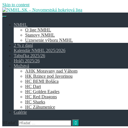
Skip to content
NMHL
O lige NMHL
Stanovy NMHL
Uznesenie výboru NMHL
2 % z daní
Kalendár NMHL 2025/2026
Tabuľka 2025/26
Hráči 2025/26
Mužstvá
AHK Moravany nad Váhom
HK Bzince pod Javorinou
HC BEMI Bošáca
HC Dart
HC Golden Eagles
HC Red Dragons
HC Sharks
HC Záhumenice
Galérie
Hľadať: