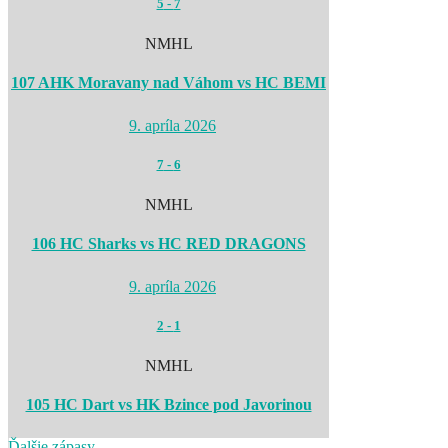
5
-
7
NMHL
107 AHK Moravany nad Váhom vs HC BEMI
9. apríla 2026
7
-
6
NMHL
106 HC Sharks vs HC RED DRAGONS
9. apríla 2026
2
-
1
NMHL
105 HC Dart vs HK Bzince pod Javorinou
Ďalšie zápasy