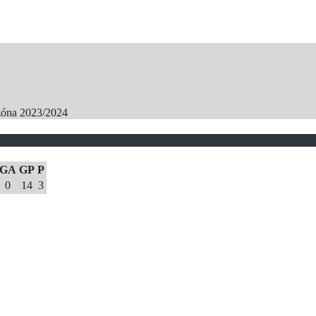
zóna 2023/2024
GA
GP
P
0
14
3