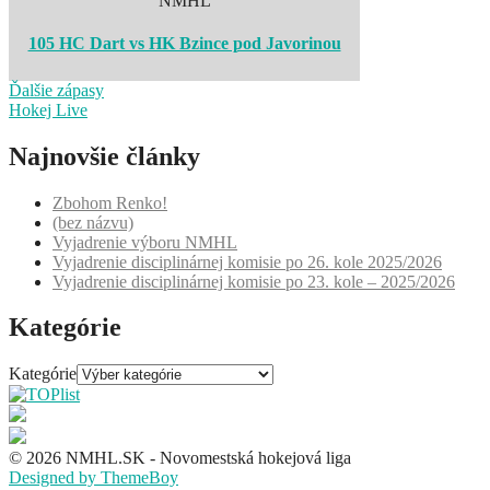
NMHL
105 HC Dart vs HK Bzince pod Javorinou
Ďalšie zápasy
Hokej Live
Najnovšie články
Zbohom Renko!
(bez názvu)
Vyjadrenie výboru NMHL
Vyjadrenie disciplinárnej komisie po 26. kole 2025/2026
Vyjadrenie disciplinárnej komisie po 23. kole – 2025/2026
Kategórie
Kategórie
© 2026 NMHL.SK - Novomestská hokejová liga
Designed by ThemeBoy