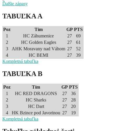
Ďalšie zápasy
TABUĽKA A
Poz
Tím
GP
PTS
1
HC Záhumenice
27
69
2
HC Golden Eagles
27
61
3
AHK Moravany nad Váhom
27
52
4
HC BEMI
27
39
Kompletná tabuľka
TABUĽKA B
Poz
Tím
GP
PTS
1
HC RED DRAGONS
27
36
2
HC Sharks
27
28
3
HC Dart
27
20
4
HK Bzince pod Javorinou
27
19
Kompletná tabuľka