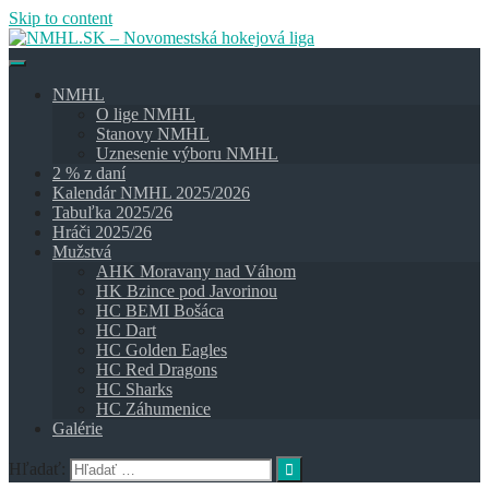
Skip to content
NMHL
O lige NMHL
Stanovy NMHL
Uznesenie výboru NMHL
2 % z daní
Kalendár NMHL 2025/2026
Tabuľka 2025/26
Hráči 2025/26
Mužstvá
AHK Moravany nad Váhom
HK Bzince pod Javorinou
HC BEMI Bošáca
HC Dart
HC Golden Eagles
HC Red Dragons
HC Sharks
HC Záhumenice
Galérie
Hľadať: