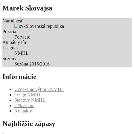
Marek Skovajsa
Národnosť
Slovenská republika
Pozícia
Forward
Aktuálny tím
Leagues
NMHL
Sezóny
Sezóna 2015/2016
Informácie
Uznesenie výboru NMHL
O lige NMHL
Stanovy NMHL
2 % z daní
Kontakty
Najbližšie zápasy