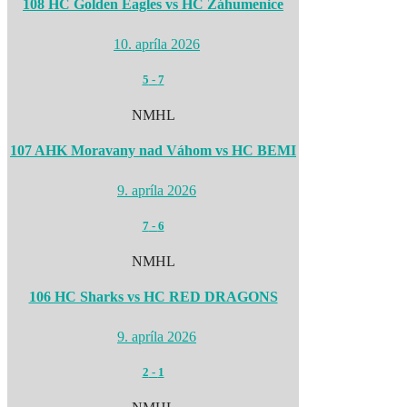
108 HC Golden Eagles vs HC Záhumenice
10. apríla 2026
5
-
7
NMHL
107 AHK Moravany nad Váhom vs HC BEMI
9. apríla 2026
7
-
6
NMHL
106 HC Sharks vs HC RED DRAGONS
9. apríla 2026
2
-
1