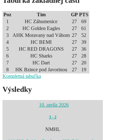
Tabuľka základnej časti
Poz
Tím
GP
PTS
1
HC Záhumenice
27
69
2
HC Golden Eagles
27
61
3
AHK Moravany nad Váhom
27
52
4
HC BEMI
27
39
5
HC RED DRAGONS
27
36
6
HC Sharks
27
28
7
HC Dart
27
20
8
HK Bzince pod Javorinou
27
19
Kompletná tabuľka
Výsledky
10. apríla 2026
3
-
2
NMHL