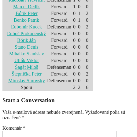
Marcel Dedík
Forward
1
0
0
Bórik Peter
Forward
0
1
2
Benko Patrik
Forward
0
1
0
Ľubomír Kucek
Defenseman
0
0
2
Ľuboš Prokopenský
Forward
0
0
0
Bórik Ján
Forward
0
0
0
Stano Denis
Forward
0
0
0
Mihalko Stanislav
Forward
0
0
0
Uhlík Viktor
Forward
0
0
0
Šagát Miloš
Defenseman
0
0
0
Štepnička Peter
Forward
0
0
2
Miroslav Surovsky
Defenseman
0
0
0
Spolu
2
2
6
Start a Conversation
Vaša e-mailová adresa nebude zverejnená.
Vyžadované polia sú
označené
*
Komentár
*