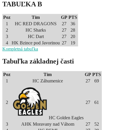
TABUĽKA B
Poz
Tím
GP
PTS
1
HC RED DRAGONS
27
36
2
HC Sharks
27
28
3
HC Dart
27
20
4
HK Bzince pod Javorinou
27
19
Kompletná tabuľka
Tabuľka základnej časti
Poz
Tím
GP
PTS
1
HC Záhumenice
27
69
2
27
61
HC Golden Eagles
3
AHK Moravany nad Váhom
27
52