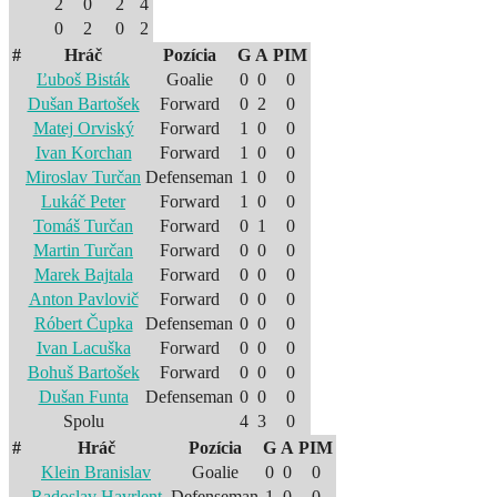
2
0
2
4
0
2
0
2
#
Hráč
Pozícia
G
A
PIM
Ľuboš Bisták
Goalie
0
0
0
Dušan Bartošek
Forward
0
2
0
Matej Orviský
Forward
1
0
0
Ivan Korchan
Forward
1
0
0
Miroslav Turčan
Defenseman
1
0
0
Lukáč Peter
Forward
1
0
0
Tomáš Turčan
Forward
0
1
0
Martin Turčan
Forward
0
0
0
Marek Bajtala
Forward
0
0
0
Anton Pavlovič
Forward
0
0
0
Róbert Čupka
Defenseman
0
0
0
Ivan Lacuška
Forward
0
0
0
Bohuš Bartošek
Forward
0
0
0
Dušan Funta
Defenseman
0
0
0
Spolu
4
3
0
#
Hráč
Pozícia
G
A
PIM
Klein Branislav
Goalie
0
0
0
Radoslav Havrlent
Defenseman
1
0
0