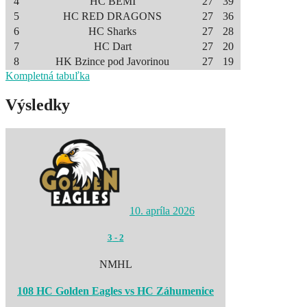
4
HC BEMI
27
39
5
HC RED DRAGONS
27
36
6
HC Sharks
27
28
7
HC Dart
27
20
8
HK Bzince pod Javorinou
27
19
Kompletná tabuľka
Výsledky
10. apríla 2026
3
-
2
NMHL
108 HC Golden Eagles vs HC Záhumenice