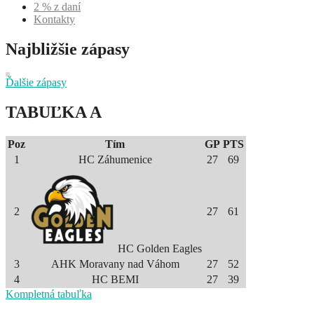
2 % z daní
Kontakty
Najbližšie zápasy
Ďalšie zápasy
TABUĽKA A
Poz
Tím
GP
PTS
1
HC Záhumenice
27
69
2
27
61
HC Golden Eagles
3
AHK Moravany nad Váhom
27
52
4
HC BEMI
27
39
Kompletná tabuľka