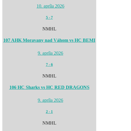
10. apríla 2026
5
-
7
NMHL
107 AHK Moravany nad Váhom vs HC BEMI
9. apríla 2026
7
-
6
NMHL
106 HC Sharks vs HC RED DRAGONS
9. apríla 2026
2
-
1
NMHL