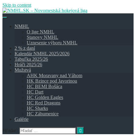
Skip to content
NMHL
O lige NMHL
Stanovy NMHL
Uznesenie výboru NMHL
2 % z daní
Kalendár NMHL 2025/2026
Tabuľka 2025/26
Hráči 2025/26
Mužstvá
AHK Moravany nad Váhom
HK Bzince pod Javorinou
HC BEMI Bošáca
HC Dart
HC Golden Eagles
HC Red Dragons
HC Sharks
HC Záhumenice
Galérie
Hľadať: