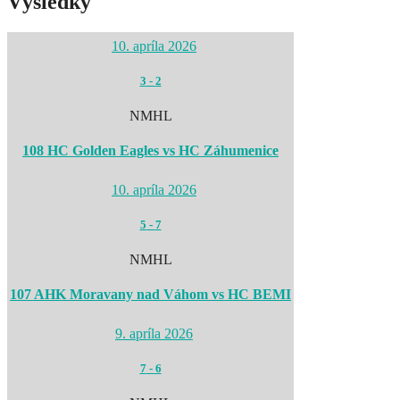
Výsledky
10. apríla 2026
3
-
2
NMHL
108 HC Golden Eagles vs HC Záhumenice
10. apríla 2026
5
-
7
NMHL
107 AHK Moravany nad Váhom vs HC BEMI
9. apríla 2026
7
-
6