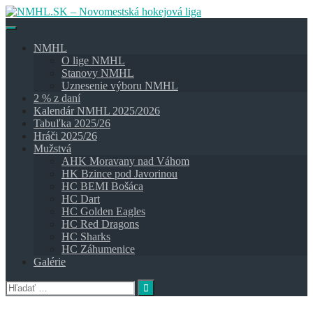
Skip
to
content
NMHL
O lige NMHL
Stanovy NMHL
Uznesenie výboru NMHL
2 % z daní
Kalendár NMHL 2025/2026
Tabuľka 2025/26
Hráči 2025/26
Mužstvá
AHK Moravany nad Váhom
HK Bzince pod Javorinou
HC BEMI Bošáca
HC Dart
HC Golden Eagles
HC Red Dragons
HC Sharks
HC Záhumenice
Galérie
Hľadať: