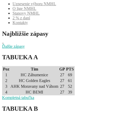
Uznesenie výboru NMHL
O lige NMHL
Stanovy NMHL
2 % z daní
Kontakty
Najbližšie zápasy
Ďalšie zápasy
TABUĽKA A
Poz
Tím
GP
PTS
1
HC Záhumenice
27
69
2
HC Golden Eagles
27
61
3
AHK Moravany nad Váhom
27
52
4
HC BEMI
27
39
Kompletná tabuľka
TABUĽKA B