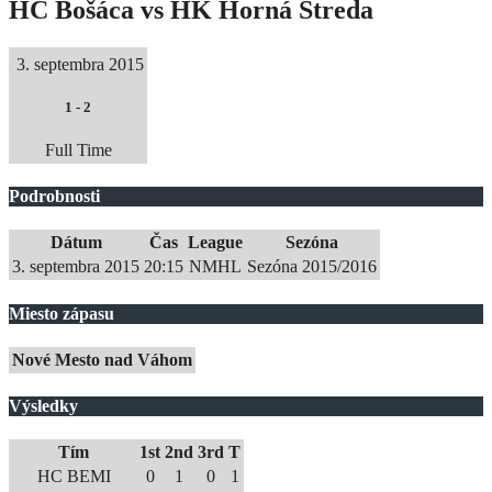
HC Bošáca vs HK Horná Streda
3. septembra 2015
1
-
2
Full Time
Podrobnosti
Dátum
Čas
League
Sezóna
3. septembra 2015
20:15
NMHL
Sezóna 2015/2016
Miesto zápasu
Nové Mesto nad Váhom
Výsledky
Tím
1st
2nd
3rd
T
HC BEMI
0
1
0
1