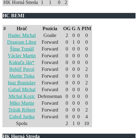
HK Horná Streda
1
1
0
2
HC BEMI
#
Hráč
Pozícia
OG
G
A
PIM
Hudec Michal
Goalie
2
0
0
0
Dragoun Libor
Forward
0
1
0
0
Šíma Tomáš
Forward
0
0
0
0
Václav Martin
Forward
0
0
0
0
Kukuča Ján*
Forward
0
0
0
0
Behúľ Pavol
Forward
0
0
0
2
Martin Tinka
Forward
0
0
0
0
Igaz Branislav
Forward
0
0
0
2
Gabaš Michal
Forward
0
0
0
0
Michal Kozic
Defenseman
0
0
0
0
Miko Martin
Forward
0
0
0
0
Trúsik Róbert
Forward
0
0
0
2
Ľuboš Jurika
Forward
0
0
0
4
Spolu
2
1
0
10
HK Horná Streda