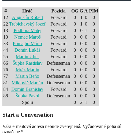
#
Hráč
Pozícia
OG
G
A
PIM
12
Augustín Róbert
Forward
0
1
0
0
22
Trebichavský Jozef
Forward
0
1
0
0
13
Podhora Matej
Forward
0
0
1
0
10
Nemec Maroš
Forward
0
0
0
0
33
Pomajbo Mário
Forward
0
0
0
0
44
Domin Lukáš
Forward
0
0
0
0
55
Martin Uher
Forward
0
0
0
0
66
Šupka Rastislav
Defenseman
0
0
0
0
76
Mráz Martin
Forward
0
0
0
0
77
Martin Beňo
Defenseman
0
0
0
0
81
Miklovič Marián
Defenseman
0
0
0
0
84
Domin Branislav
Forward
0
0
0
0
88
Šupka Pavol
Defenseman
0
0
0
0
Spolu
0
2
1
0
Start a Conversation
Vaša e-mailová adresa nebude zverejnená.
Vyžadované polia sú
označené
*