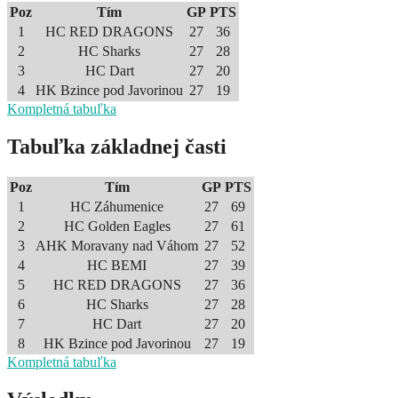
Poz
Tím
GP
PTS
1
HC RED DRAGONS
27
36
2
HC Sharks
27
28
3
HC Dart
27
20
4
HK Bzince pod Javorinou
27
19
Kompletná tabuľka
Tabuľka základnej časti
Poz
Tím
GP
PTS
1
HC Záhumenice
27
69
2
HC Golden Eagles
27
61
3
AHK Moravany nad Váhom
27
52
4
HC BEMI
27
39
5
HC RED DRAGONS
27
36
6
HC Sharks
27
28
7
HC Dart
27
20
8
HK Bzince pod Javorinou
27
19
Kompletná tabuľka