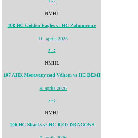
3
-
2
NMHL
108 HC Golden Eagles vs HC Záhumenice
10. apríla 2026
5
-
7
NMHL
107 AHK Moravany nad Váhom vs HC BEMI
9. apríla 2026
7
-
6
NMHL
106 HC Sharks vs HC RED DRAGONS
9. apríla 2026