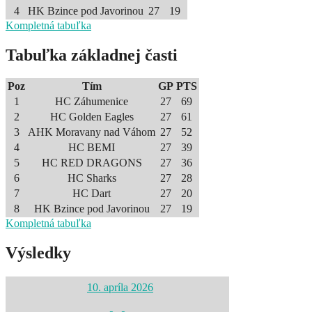
4
HK Bzince pod Javorinou
27
19
Kompletná tabuľka
Tabuľka základnej časti
Poz
Tím
GP
PTS
1
HC Záhumenice
27
69
2
HC Golden Eagles
27
61
3
AHK Moravany nad Váhom
27
52
4
HC BEMI
27
39
5
HC RED DRAGONS
27
36
6
HC Sharks
27
28
7
HC Dart
27
20
8
HK Bzince pod Javorinou
27
19
Kompletná tabuľka
Výsledky
10. apríla 2026