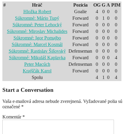
#
Hráč
Pozícia
OG
G
A
PIM
Hložka Robert
Goalie
4
0
0
0
Súkromné: Mário Tupý
Forward
0
1
0
0
Súkromné: Peter Lehocký
Forward
0
0
0
0
Súkromné: Miroslav Michalides
Forward
0
0
0
0
Súkromné: Igor Pomajbo
Forward
0
0
0
0
Súkromné: Marcel Kosmál
Forward
0
0
0
0
Súkromné: Rastislav Šišovský
Defenseman
0
0
0
0
Súkromné: Mikuláš Kaplavka
Forward
0
0
0
4
Peter Macúch
Defenseman
0
0
0
0
Krajščák Karol
Forward
0
0
0
0
Spolu
4
1
0
4
Start a Conversation
Vaša e-mailová adresa nebude zverejnená.
Vyžadované polia sú
označené
*
Komentár
*