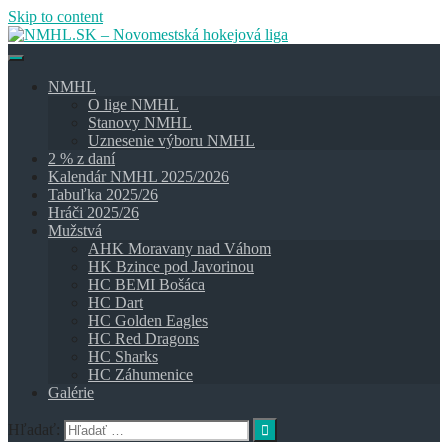
Skip to content
NMHL
O lige NMHL
Stanovy NMHL
Uznesenie výboru NMHL
2 % z daní
Kalendár NMHL 2025/2026
Tabuľka 2025/26
Hráči 2025/26
Mužstvá
AHK Moravany nad Váhom
HK Bzince pod Javorinou
HC BEMI Bošáca
HC Dart
HC Golden Eagles
HC Red Dragons
HC Sharks
HC Záhumenice
Galérie
Hľadať: