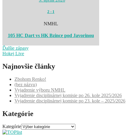
2
-
1
NMHL
105 HC Dart vs HK Bzince pod Javorinou
Ďalšie zápasy
Hokej Live
Najnovšie články
Zbohom Renko!
(bez názvu)
Vyjadrenie výboru NMHL
Vyjadrenie disciplinárnej komisie po 26. kole 2025/2026
Vyjadrenie disciplinárnej komisie po 23. kole – 2025/2026
Kategórie
Kategórie