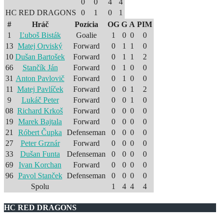
0
0
4
4
HC RED DRAGONS
0
1
0
1
#
Hráč
Pozícia
OG
G
A
PIM
1
Ľuboš Bisták
Goalie
1
0
0
0
13
Matej Orviský
Forward
0
1
1
0
10
Dušan Bartošek
Forward
0
1
1
2
66
Stančík Ján
Forward
0
1
0
0
31
Anton Pavlovič
Forward
0
1
0
0
11
Matej Pavlíček
Forward
0
0
1
2
9
Lukáč Peter
Forward
0
0
1
0
08
Richard Krkoš
Forward
0
0
0
0
19
Marek Bajtala
Forward
0
0
0
0
21
Róbert Čupka
Defenseman
0
0
0
0
27
Peter Grznár
Forward
0
0
0
0
33
Dušan Funta
Defenseman
0
0
0
0
69
Ivan Korchan
Forward
0
0
0
0
96
Pavol Stanček
Defenseman
0
0
0
0
Spolu
1
4
4
4
HC RED DRAGONS