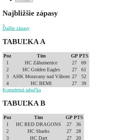
Najbližšie zápasy
Ďalšie zápasy
TABUĽKA A
Poz
Tím
GP
PTS
1
HC Záhumenice
27
69
2
HC Golden Eagles
27
61
3
AHK Moravany nad Váhom
27
52
4
HC BEMI
27
39
Kompletná tabuľka
TABUĽKA B
Poz
Tím
GP
PTS
1
HC RED DRAGONS
27
36
2
HC Sharks
27
28
3
HC Dart
27
20