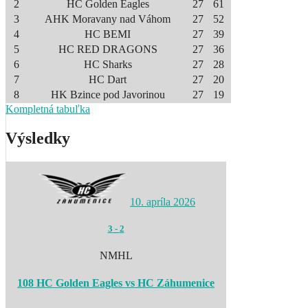
2
HC Golden Eagles
27
61
3
AHK Moravany nad Váhom
27
52
4
HC BEMI
27
39
5
HC RED DRAGONS
27
36
6
HC Sharks
27
28
7
HC Dart
27
20
8
HK Bzince pod Javorinou
27
19
Kompletná tabuľka
Výsledky
10. apríla 2026
3
-
2
NMHL
108 HC Golden Eagles vs HC Záhumenice