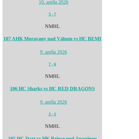
10. apríla 2026
5
-
7
NMHL
107 AHK Moravany nad Váhom vs HC BEMI
9. apríla 2026
7
-
6
NMHL
106 HC Sharks vs HC RED DRAGONS
9. apríla 2026
2
-
1
NMHL
105 HC Dart vs HK Bzince pod Javorinou