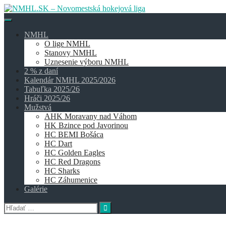
Skip
to
content
NMHL
O lige NMHL
Stanovy NMHL
Uznesenie výboru NMHL
2 % z daní
Kalendár NMHL 2025/2026
Tabuľka 2025/26
Hráči 2025/26
Mužstvá
AHK Moravany nad Váhom
HK Bzince pod Javorinou
HC BEMI Bošáca
HC Dart
HC Golden Eagles
HC Red Dragons
HC Sharks
HC Záhumenice
Galérie
Hľadať: