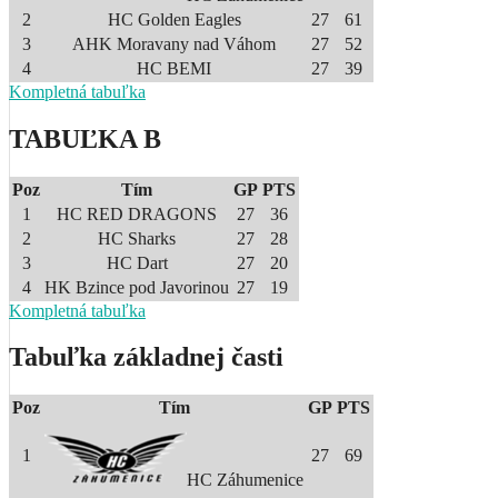
2
HC Golden Eagles
27
61
3
AHK Moravany nad Váhom
27
52
4
HC BEMI
27
39
Kompletná tabuľka
TABUĽKA B
Poz
Tím
GP
PTS
1
HC RED DRAGONS
27
36
2
HC Sharks
27
28
3
HC Dart
27
20
4
HK Bzince pod Javorinou
27
19
Kompletná tabuľka
Tabuľka základnej časti
Poz
Tím
GP
PTS
1
27
69
HC Záhumenice