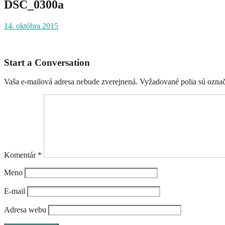
DSC_0300a
14. októbra 2015
Post
Start a Conversation
navigation
Vaša e-mailová adresa nebude zverejnená.
Vyžadované polia sú ozna
Komentár
*
Meno
E-mail
Adresa webu