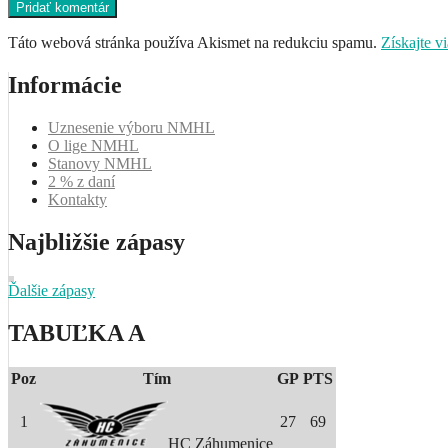
Táto webová stránka používa Akismet na redukciu spamu.
Získajte v
Informácie
Uznesenie výboru NMHL
O lige NMHL
Stanovy NMHL
2 % z daní
Kontakty
Najbližšie zápasy
Ďalšie zápasy
TABUĽKA A
Poz
Tím
GP
PTS
1
27
69
HC Záhumenice