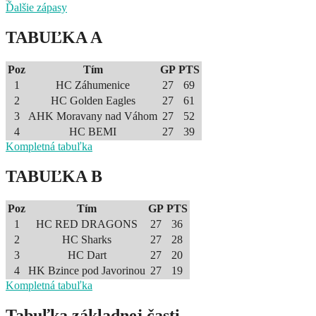
Ďalšie zápasy
TABUĽKA A
Poz
Tím
GP
PTS
1
HC Záhumenice
27
69
2
HC Golden Eagles
27
61
3
AHK Moravany nad Váhom
27
52
4
HC BEMI
27
39
Kompletná tabuľka
TABUĽKA B
Poz
Tím
GP
PTS
1
HC RED DRAGONS
27
36
2
HC Sharks
27
28
3
HC Dart
27
20
4
HK Bzince pod Javorinou
27
19
Kompletná tabuľka
Tabuľka základnej časti