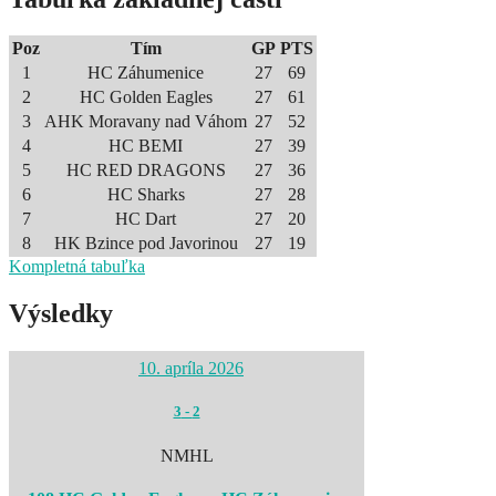
Poz
Tím
GP
PTS
1
HC Záhumenice
27
69
2
HC Golden Eagles
27
61
3
AHK Moravany nad Váhom
27
52
4
HC BEMI
27
39
5
HC RED DRAGONS
27
36
6
HC Sharks
27
28
7
HC Dart
27
20
8
HK Bzince pod Javorinou
27
19
Kompletná tabuľka
Výsledky
10. apríla 2026
3
-
2
NMHL