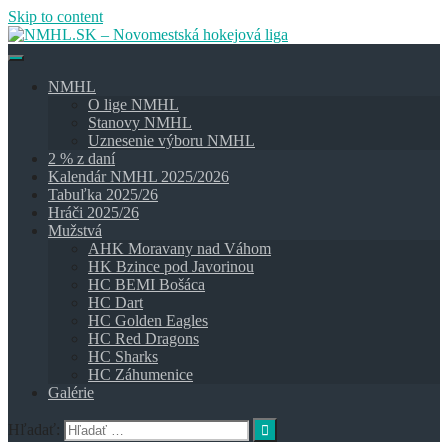
Skip to content
NMHL
O lige NMHL
Stanovy NMHL
Uznesenie výboru NMHL
2 % z daní
Kalendár NMHL 2025/2026
Tabuľka 2025/26
Hráči 2025/26
Mužstvá
AHK Moravany nad Váhom
HK Bzince pod Javorinou
HC BEMI Bošáca
HC Dart
HC Golden Eagles
HC Red Dragons
HC Sharks
HC Záhumenice
Galérie
Hľadať: