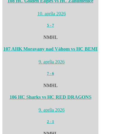
108 HC Golden Eagles vs HC Záhumenice
10. apríla 2026
5
-
7
NMHL
107 AHK Moravany nad Váhom vs HC BEMI
9. apríla 2026
7
-
6
NMHL
106 HC Sharks vs HC RED DRAGONS
9. apríla 2026
2
-
1
NMHL