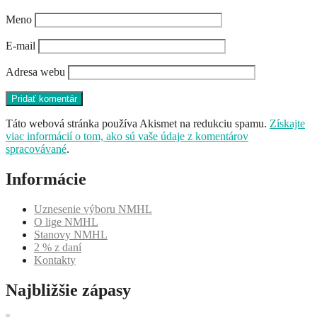
Meno
E-mail
Adresa webu
Táto webová stránka používa Akismet na redukciu spamu.
Získajte
viac informácií o tom, ako sú vaše údaje z komentárov
spracovávané
.
Informácie
Uznesenie výboru NMHL
O lige NMHL
Stanovy NMHL
2 % z daní
Kontakty
Najbližšie zápasy