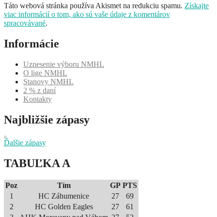
Táto webová stránka používa Akismet na redukciu spamu.
Získajte
viac informácií o tom, ako sú vaše údaje z komentárov
spracovávané
.
Informácie
Uznesenie výboru NMHL
O lige NMHL
Stanovy NMHL
2 % z daní
Kontakty
Najbližšie zápasy
Ďalšie zápasy
TABUĽKA A
Poz
Tím
GP
PTS
1
HC Záhumenice
27
69
2
HC Golden Eagles
27
61