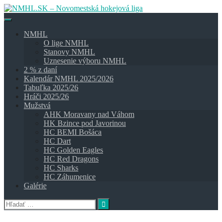
Skip
to
content
NMHL
O lige NMHL
Stanovy NMHL
Uznesenie výboru NMHL
2 % z daní
Kalendár NMHL 2025/2026
Tabuľka 2025/26
Hráči 2025/26
Mužstvá
AHK Moravany nad Váhom
HK Bzince pod Javorinou
HC BEMI Bošáca
HC Dart
HC Golden Eagles
HC Red Dragons
HC Sharks
HC Záhumenice
Galérie
Hľadať: