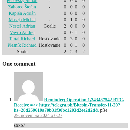
Peťovský Šimon
-
0
0
0
0
Záhorec Štefan
-
0
0
0
0
Kaplán Adrián
-
0
0
0
0
Maseja Michal
-
0
1
0
0
Nesteš Adrián
Goalie
2
0
0
0
Vavro Andrej
-
0
0
1
0
Tartal Richard
Hosťovanie
0
3
0
0
Plesník Richard
Hosťovanie
0
0
1
0
Spolu
2
5
3
2
One comment
Reminder; Operation 1,343487542 BTC.
Receive =>> https://telegra.ph/Bitcoin-Transfer-11-20?
hs=28d259619a70b31f30bc1203d2ee2d2d&
píše:
29. novembra 2024 o 0:27
strxb7