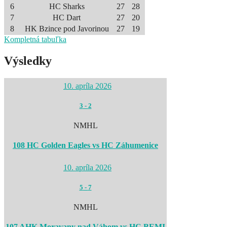
6
HC Sharks
27
28
7
HC Dart
27
20
8
HK Bzince pod Javorinou
27
19
Kompletná tabuľka
Výsledky
10. apríla 2026
3
-
2
NMHL
108 HC Golden Eagles vs HC Záhumenice
10. apríla 2026
5
-
7
NMHL
107 AHK Moravany nad Váhom vs HC BEMI