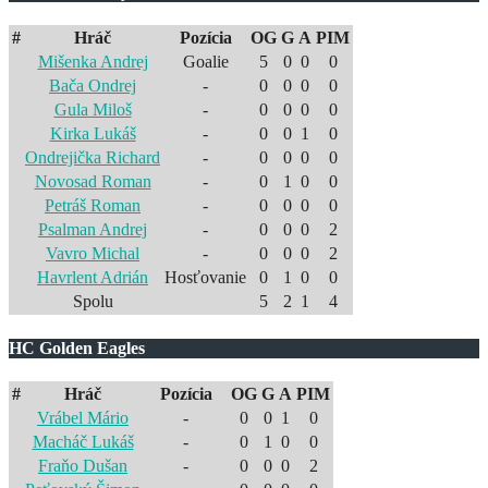
#
Hráč
Pozícia
OG
G
A
PIM
Mišenka Andrej
Goalie
5
0
0
0
Bača Ondrej
-
0
0
0
0
Gula Miloš
-
0
0
0
0
Kirka Lukáš
-
0
0
1
0
Ondrejička Richard
-
0
0
0
0
Novosad Roman
-
0
1
0
0
Petráš Roman
-
0
0
0
0
Psalman Andrej
-
0
0
0
2
Vavro Michal
-
0
0
0
2
Havrlent Adrián
Hosťovanie
0
1
0
0
Spolu
5
2
1
4
HC Golden Eagles
#
Hráč
Pozícia
OG
G
A
PIM
Vrábel Mário
-
0
0
1
0
Macháč Lukáš
-
0
1
0
0
Fraňo Dušan
-
0
0
0
2