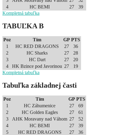
3
AHK Moravany nad Váhom
27
52
4
HC BEMI
27
39
Kompletná tabuľka
TABUĽKA B
Poz
Tím
GP
PTS
1
HC RED DRAGONS
27
36
2
HC Sharks
27
28
3
HC Dart
27
20
4
HK Bzince pod Javorinou
27
19
Kompletná tabuľka
Tabuľka základnej časti
Poz
Tím
GP
PTS
1
HC Záhumenice
27
69
2
HC Golden Eagles
27
61
3
AHK Moravany nad Váhom
27
52
4
HC BEMI
27
39
5
HC RED DRAGONS
27
36