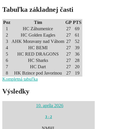
Tabuľka základnej časti
Poz
Tím
GP
PTS
1
HC Záhumenice
27
69
2
HC Golden Eagles
27
61
3
AHK Moravany nad Váhom
27
52
4
HC BEMI
27
39
5
HC RED DRAGONS
27
36
6
HC Sharks
27
28
7
HC Dart
27
20
8
HK Bzince pod Javorinou
27
19
Kompletná tabuľka
Výsledky
10. apríla 2026
3
-
2
NMHL