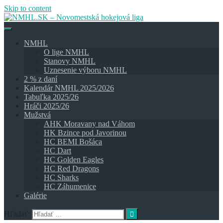
Skip to content
NMHL
O lige NMHL
Stanovy NMHL
Uznesenie výboru NMHL
2 % z daní
Kalendár NMHL 2025/2026
Tabuľka 2025/26
Hráči 2025/26
Mužstvá
AHK Moravany nad Váhom
HK Bzince pod Javorinou
HC BEMI Bošáca
HC Dart
HC Golden Eagles
HC Red Dragons
HC Sharks
HC Záhumenice
Galérie
Hľadať: