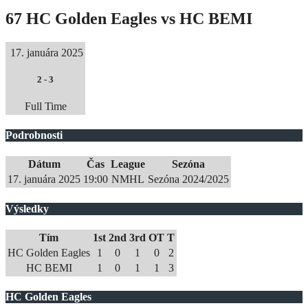
67 HC Golden Eagles vs HC BEMI
17. januára 2025
2
-
3
Full Time
Podrobnosti
Dátum
Čas
League
Sezóna
17. januára 2025
19:00
NMHL
Sezóna 2024/2025
Výsledky
Tím
1st
2nd
3rd
OT
T
HC Golden Eagles
1
0
1
0
2
HC BEMI
1
0
1
1
3
HC Golden Eagles