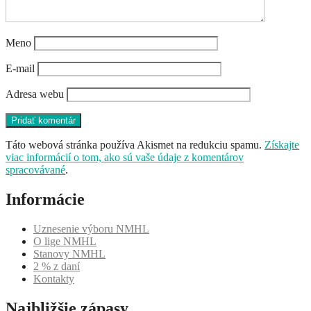
Meno
E-mail
Adresa webu
Táto webová stránka používa Akismet na redukciu spamu.
Získajte
viac informácií o tom, ako sú vaše údaje z komentárov
spracovávané
.
Informácie
Uznesenie výboru NMHL
O lige NMHL
Stanovy NMHL
2 % z daní
Kontakty
Najbližšie zápasy