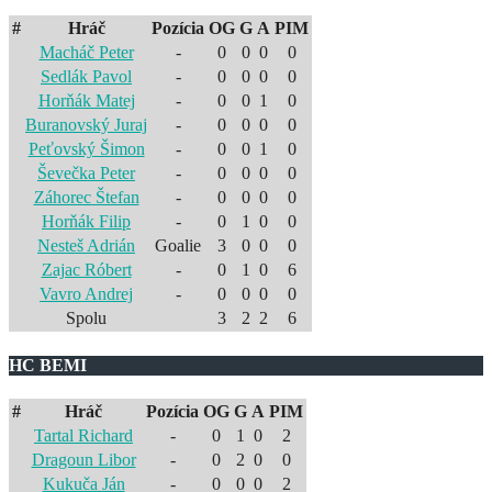
#
Hráč
Pozícia
OG
G
A
PIM
Macháč Peter
-
0
0
0
0
Sedlák Pavol
-
0
0
0
0
Horňák Matej
-
0
0
1
0
Buranovský Juraj
-
0
0
0
0
Peťovský Šimon
-
0
0
1
0
Ševečka Peter
-
0
0
0
0
Záhorec Štefan
-
0
0
0
0
Horňák Filip
-
0
1
0
0
Nesteš Adrián
Goalie
3
0
0
0
Zajac Róbert
-
0
1
0
6
Vavro Andrej
-
0
0
0
0
Spolu
3
2
2
6
HC BEMI
#
Hráč
Pozícia
OG
G
A
PIM
Tartal Richard
-
0
1
0
2
Dragoun Libor
-
0
2
0
0
Kukuča Ján
-
0
0
0
2