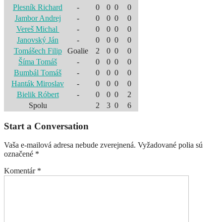
Plesník Richard
-
0
0
0
0
Jambor Andrej
-
0
0
0
0
Vereš Michal
-
0
0
0
0
Janovský Ján
-
0
0
0
0
Tomášech Filip
Goalie
2
0
0
0
Šíma Tomáš
-
0
0
0
0
Bumbál Tomáš
-
0
0
0
0
Hanták Miroslav
-
0
0
0
0
Bielik Róbert
-
0
0
0
2
Spolu
2
3
0
6
Start a Conversation
Vaša e-mailová adresa nebude zverejnená.
Vyžadované polia sú
označené
*
Komentár
*