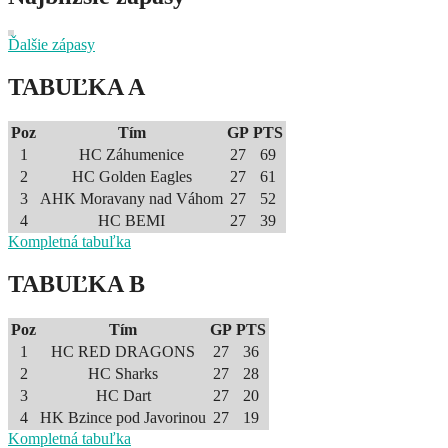
Ďalšie zápasy
TABUĽKA A
Poz
Tím
GP
PTS
1
HC Záhumenice
27
69
2
HC Golden Eagles
27
61
3
AHK Moravany nad Váhom
27
52
4
HC BEMI
27
39
Kompletná tabuľka
TABUĽKA B
Poz
Tím
GP
PTS
1
HC RED DRAGONS
27
36
2
HC Sharks
27
28
3
HC Dart
27
20
4
HK Bzince pod Javorinou
27
19
Kompletná tabuľka