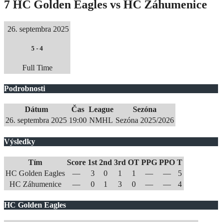
7 HC Golden Eagles vs HC Záhumenice
26. septembra 2025
5
-
4
Full Time
Podrobnosti
Dátum
Čas
League
Sezóna
26. septembra 2025
19:00
NMHL
Sezóna 2025/2026
Výsledky
Tím
Score
1st
2nd
3rd
OT
PPG
PPO
T
HC Golden Eagles
—
3
0
1
1
—
—
5
HC Záhumenice
—
0
1
3
0
—
—
4
HC Golden Eagles