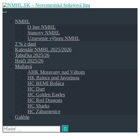
Skip
to
content
NMHL
O lige NMHL
Stanovy NMHL
Uznesenie výboru NMHL
2 % z daní
Kalendár NMHL 2025/2026
Tabuľka 2025/26
Hráči 2025/26
Mužstvá
AHK Moravany nad Váhom
HK Bzince pod Javorinou
HC BEMI Bošáca
HC Dart
HC Golden Eagles
HC Red Dragons
HC Sharks
HC Záhumenice
Galérie
Hľadať: