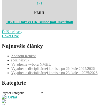
2
-
1
NMHL
105 HC Dart vs HK Bzince pod Javorinou
Ďalšie zápasy
Hokej Live
Najnovšie články
Zbohom Renko!
(bez názvu)
Vyjadrenie výboru NMHL
Vyjadrenie disciplinárnej komisie po 26. kole 2025/2026
Vyjadrenie disciplinárnej komisie po 23. kole – 2025/2026
Kategórie
Kategórie