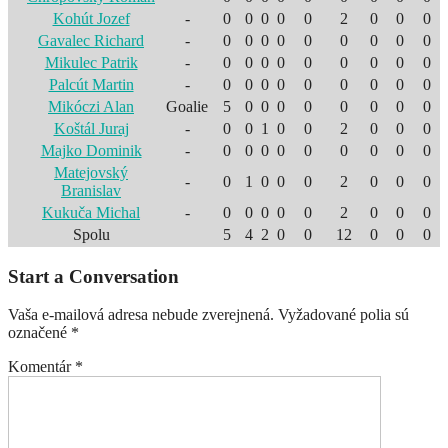
Kohút Jozef
-
0
0
0
0
0
2
0
0
0
Gavalec Richard
-
0
0
0
0
0
0
0
0
0
Mikulec Patrik
-
0
0
0
0
0
0
0
0
0
Palcút Martin
-
0
0
0
0
0
0
0
0
0
Mikóczi Alan
Goalie
5
0
0
0
0
0
0
0
0
Koštál Juraj
-
0
0
1
0
0
2
0
0
0
Majko Dominik
-
0
0
0
0
0
0
0
0
0
Matejovský
-
0
1
0
0
0
2
0
0
0
Branislav
Kukuča Michal
-
0
0
0
0
0
2
0
0
0
Spolu
5
4
2
0
0
12
0
0
0
Start a Conversation
Vaša e-mailová adresa nebude zverejnená.
Vyžadované polia sú
označené
*
Komentár
*