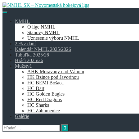
Skip
to
content
NMHL
O lige NMHL
Stanovy NMHL
Uznesenie výboru NMHL
2 % z daní
Kalendár NMHL 2025/2026
Tabuľka 2025/26
Hráči 2025/26
Mužstvá
AHK Moravany nad Váhom
HK Bzince pod Javorinou
HC BEMI Bošáca
HC Dart
HC Golden Eagles
HC Red Dragons
HC Sharks
HC Záhumenice
Galérie
Hľadať: