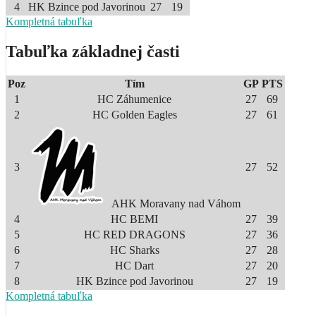
4
HK Bzince pod Javorinou
27
19
Kompletná tabuľka
Tabuľka základnej časti
Poz
Tím
GP
PTS
1
HC Záhumenice
27
69
2
HC Golden Eagles
27
61
3
27
52
AHK Moravany nad Váhom
4
HC BEMI
27
39
5
HC RED DRAGONS
27
36
6
HC Sharks
27
28
7
HC Dart
27
20
8
HK Bzince pod Javorinou
27
19
Kompletná tabuľka