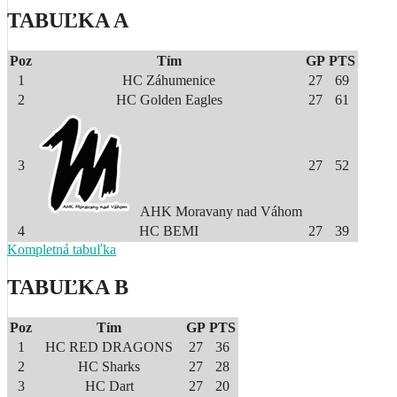
TABUĽKA A
Poz
Tím
GP
PTS
1
HC Záhumenice
27
69
2
HC Golden Eagles
27
61
3
27
52
AHK Moravany nad Váhom
4
HC BEMI
27
39
Kompletná tabuľka
TABUĽKA B
Poz
Tím
GP
PTS
1
HC RED DRAGONS
27
36
2
HC Sharks
27
28
3
HC Dart
27
20