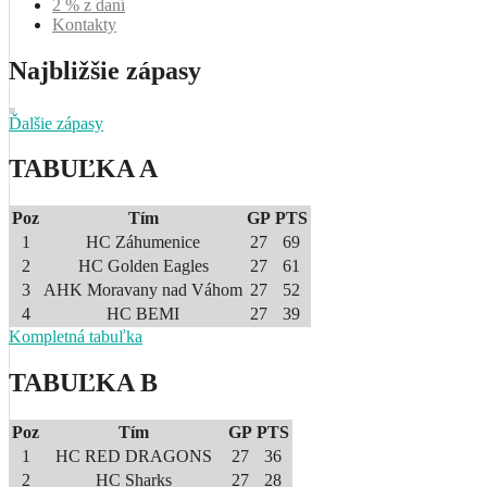
2 % z daní
Kontakty
Najbližšie zápasy
Ďalšie zápasy
TABUĽKA A
Poz
Tím
GP
PTS
1
HC Záhumenice
27
69
2
HC Golden Eagles
27
61
3
AHK Moravany nad Váhom
27
52
4
HC BEMI
27
39
Kompletná tabuľka
TABUĽKA B
Poz
Tím
GP
PTS
1
HC RED DRAGONS
27
36
2
HC Sharks
27
28