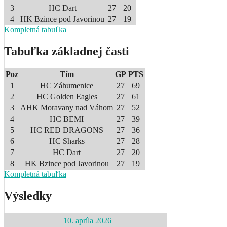
3
HC Dart
27
20
4
HK Bzince pod Javorinou
27
19
Kompletná tabuľka
Tabuľka základnej časti
Poz
Tím
GP
PTS
1
HC Záhumenice
27
69
2
HC Golden Eagles
27
61
3
AHK Moravany nad Váhom
27
52
4
HC BEMI
27
39
5
HC RED DRAGONS
27
36
6
HC Sharks
27
28
7
HC Dart
27
20
8
HK Bzince pod Javorinou
27
19
Kompletná tabuľka
Výsledky
10. apríla 2026