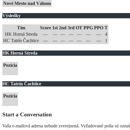
Nové Mesto nad Váhom
Výsledky
Tím
Score
1st
2nd
3rd
OT
PPG
PPO
T
HK Horná Streda
—
—
—
—
—
—
—
4
HC Tatrín Čachtice
—
—
—
—
—
—
—
1
HK Horná Streda
Pozícia
HC Tatrín Čachtice
Pozícia
Start a Conversation
Vaša e-mailová adresa nebude zverejnená.
Vyžadované polia sú ozna