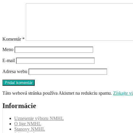
Komentár
*
Meno
E-mail
Adresa webu
Táto webová stránka používa Akismet na redukciu spamu.
Získajte v
Informácie
Uznesenie výboru NMHL
O lige NMHL
Stanovy NMHL