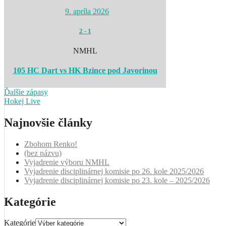
9. apríla 2026
2
-
1
NMHL
105 HC Dart vs HK Bzince pod Javorinou
Ďalšie zápasy
Hokej Live
Najnovšie články
Zbohom Renko!
(bez názvu)
Vyjadrenie výboru NMHL
Vyjadrenie disciplinárnej komisie po 26. kole 2025/2026
Vyjadrenie disciplinárnej komisie po 23. kole – 2025/2026
Kategórie
Kategórie