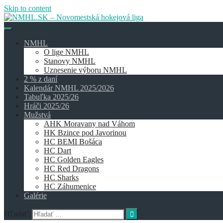
Skip to content
NMHL
O lige NMHL
Stanovy NMHL
Uznesenie výboru NMHL
2 % z daní
Kalendár NMHL 2025/2026
Tabuľka 2025/26
Hráči 2025/26
Mužstvá
AHK Moravany nad Váhom
HK Bzince pod Javorinou
HC BEMI Bošáca
HC Dart
HC Golden Eagles
HC Red Dragons
HC Sharks
HC Záhumenice
Galérie
Hľadať: