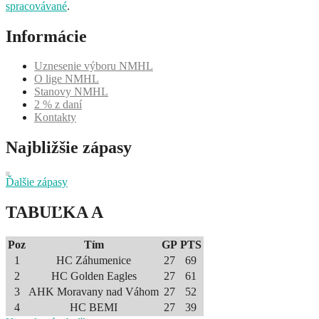
spracovávané
.
Informácie
Uznesenie výboru NMHL
O lige NMHL
Stanovy NMHL
2 % z daní
Kontakty
Najbližšie zápasy
Ďalšie zápasy
TABUĽKA A
Poz
Tím
GP
PTS
1
HC Záhumenice
27
69
2
HC Golden Eagles
27
61
3
AHK Moravany nad Váhom
27
52
4
HC BEMI
27
39