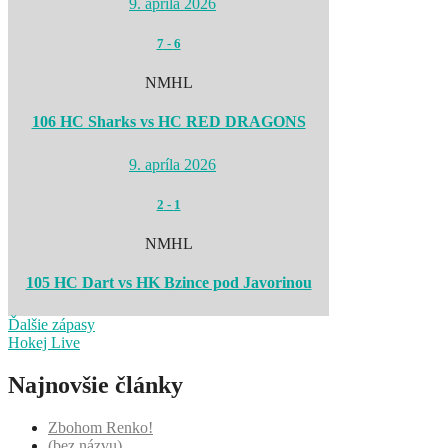
9. apríla 2026
7
-
6
NMHL
106 HC Sharks vs HC RED DRAGONS
9. apríla 2026
2
-
1
NMHL
105 HC Dart vs HK Bzince pod Javorinou
Ďalšie zápasy
Hokej Live
Najnovšie články
Zbohom Renko!
(bez názvu)