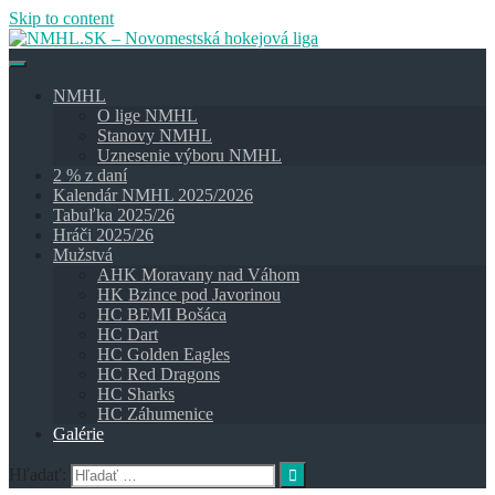
Skip to content
NMHL
O lige NMHL
Stanovy NMHL
Uznesenie výboru NMHL
2 % z daní
Kalendár NMHL 2025/2026
Tabuľka 2025/26
Hráči 2025/26
Mužstvá
AHK Moravany nad Váhom
HK Bzince pod Javorinou
HC BEMI Bošáca
HC Dart
HC Golden Eagles
HC Red Dragons
HC Sharks
HC Záhumenice
Galérie
Hľadať: