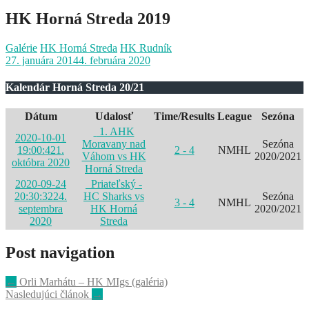
HK Horná Streda 2019
Galérie
HK Horná Streda
HK Rudník
27. januára 2014
4. februára 2020
Kalendár Horná Streda 20/21
Dátum
Udalosť
Time/Results
League
Sezóna
1. AHK
2020-10-01
Moravany nad
Sezóna
19:00:42
1.
2 - 4
NMHL
Váhom vs HK
2020/2021
októbra 2020
Horná Streda
2020-09-24
Priateľský -
20:30:32
24.
HC Sharks vs
Sezóna
3 - 4
NMHL
septembra
HK Horná
2020/2021
2020
Streda
Post navigation
←
Orli Marhátu – HK MIgs (galéria)
Nasledujúci článok
→