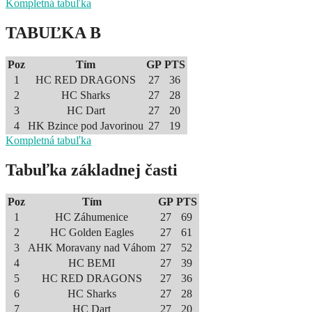
Kompletná tabuľka
TABUĽKA B
Poz
Tím
GP
PTS
1
HC RED DRAGONS
27
36
2
HC Sharks
27
28
3
HC Dart
27
20
4
HK Bzince pod Javorinou
27
19
Kompletná tabuľka
Tabuľka základnej časti
Poz
Tím
GP
PTS
1
HC Záhumenice
27
69
2
HC Golden Eagles
27
61
3
AHK Moravany nad Váhom
27
52
4
HC BEMI
27
39
5
HC RED DRAGONS
27
36
6
HC Sharks
27
28
7
HC Dart
27
20