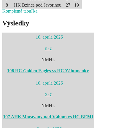
8
HK Bzince pod Javorinou
27
19
Kompletná tabuľka
Výsledky
10. apríla 2026
3
-
2
NMHL
108 HC Golden Eagles vs HC Záhumenice
10. apríla 2026
5
-
7
NMHL
107 AHK Moravany nad Váhom vs HC BEMI