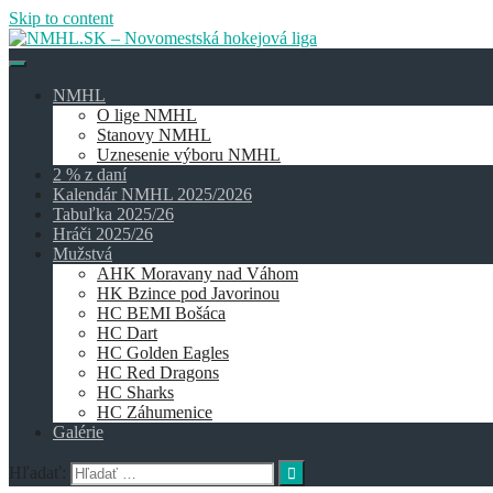
Skip to content
NMHL
O lige NMHL
Stanovy NMHL
Uznesenie výboru NMHL
2 % z daní
Kalendár NMHL 2025/2026
Tabuľka 2025/26
Hráči 2025/26
Mužstvá
AHK Moravany nad Váhom
HK Bzince pod Javorinou
HC BEMI Bošáca
HC Dart
HC Golden Eagles
HC Red Dragons
HC Sharks
HC Záhumenice
Galérie
Hľadať: