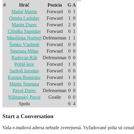
#
Hráč
Pozícia
G
A
Madaj Martin
Forward
0
1
Otruba Ladislav
Forward
1
0
Martin Durec
Forward
2
0
Cibulka Stanislav
Forward
0
1
Mitošinka Norbert
Defenseman
1
1
Šimko Vladimír
Forward
0
0
Smetana Milan
Forward
0
0
Radovan Rák
Defenseman
0
0
Pribiš Igor
Forward
1
0
Sadloň Jaroslav
Forward
0
0
Kuzma Branislav
Forward
1
0
Martin Smetana
Forward
0
1
Pavol Durec
Defenseman
0
0
Nižnanský Pavol
Goalie
0
0
Spolu
6
4
Start a Conversation
Vaša e-mailová adresa nebude zverejnená.
Vyžadované polia sú ozna