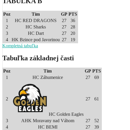
TABUĽKA B
Poz
Tím
GP
PTS
1
HC RED DRAGONS
27
36
2
HC Sharks
27
28
3
HC Dart
27
20
4
HK Bzince pod Javorinou
27
19
Kompletná tabuľka
Tabuľka základnej časti
Poz
Tím
GP
PTS
1
HC Záhumenice
27
69
2
27
61
HC Golden Eagles
3
AHK Moravany nad Váhom
27
52
4
HC BEMI
27
39