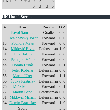
HK Horná Streda
0
2
1
3
0
3
3
6
HK Horná Streda
#
Hráč
Pozícia
G
A
Pavol Samuhel
Goalie
0
0
Trebichavský Jozef
Forward
0
0
13
Podhora Matej
Forward
0
0
14
Miklovič Pavol
Defenseman
1
0
31
Uher Jakub
Forward
0
0
33
Pomajbo Mário
Forward
0
0
44
Domin Lukáš
Forward
0
1
47
Peter Kobelár
Defenseman
0
0
55
Martin Uher
Forward
1
1
66
Šupka Rastislav
Defenseman
0
0
76
Mráz Martin
Forward
0
1
77
Martin Beňo
Defenseman
0
0
81
Miklovič Marián
Defenseman
0
0
84
Domin Branislav
Forward
1
0
Spolu
3
3