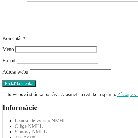
Komentár
*
Meno
E-mail
Adresa webu
Táto webová stránka používa Akismet na redukciu spamu.
Získajte v
Informácie
Uznesenie výboru NMHL
O lige NMHL
Stanovy NMHL
2 % z daní