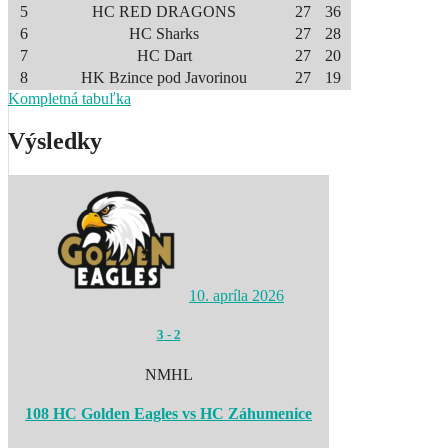
5
HC RED DRAGONS
27
36
6
HC Sharks
27
28
7
HC Dart
27
20
8
HK Bzince pod Javorinou
27
19
Kompletná tabuľka
Výsledky
10. apríla 2026
3
-
2
NMHL
108 HC Golden Eagles vs HC Záhumenice