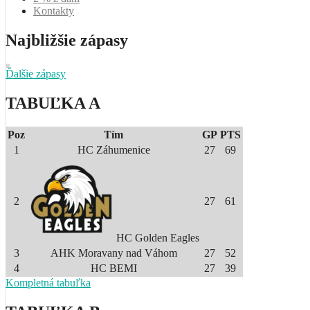
Kontakty
Najbližšie zápasy
Ďalšie zápasy
TABUĽKA A
Poz
Tím
GP
PTS
1
HC Záhumenice
27
69
2
27
61
HC Golden Eagles
3
AHK Moravany nad Váhom
27
52
4
HC BEMI
27
39
Kompletná tabuľka