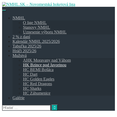
Skip
to
content
NMHL
O lige NMHL
Stanovy NMHL
Uznesenie výboru NMHL
2 % z daní
Kalendár NMHL 2025/2026
Tabuľka 2025/26
Hráči 2025/26
Mužstvá
AHK Moravany nad Váhom
HK Bzince pod Javorinou
HC BEMI Bošáca
HC Dart
HC Golden Eagles
HC Red Dragons
HC Sharks
HC Záhumenice
Galérie
Hľadať: