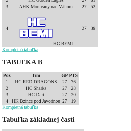
2
HC Golden Eagles
27
61
3
AHK Moravany nad Váhom
27
52
4
27
39
HC BEMI
Kompletná tabuľka
TABUĽKA B
Poz
Tím
GP
PTS
1
HC RED DRAGONS
27
36
2
HC Sharks
27
28
3
HC Dart
27
20
4
HK Bzince pod Javorinou
27
19
Kompletná tabuľka
Tabuľka základnej časti