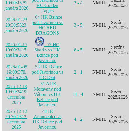
pod Javorinou vs
Sezóna
19:00:45
29.
2 - 4
NMHL
HC Golden
2025/2026
januára 2026
Eagles
64 HK Bzince
2026-01-23
pod Javorinou vs
Sezóna
20:30:53
23.
3 - 5
NMHL
HC RED
2025/2026
januára 2026
DRAGONS
2026-01-15
57 HC
Sezóna
19:00:34
15.
Sharks vs HK
8 - 5
NMHL
2025/2026
januára 2026
Bzince pod
Javorinou
2026-01-08
53 HK Bzince
Sezóna
19:00:37
8.
pod Javorinou vs
2 - 1
NMHL
2025/2026
januára 2026
HC Dart
51 AHK
2025-12-19
Moravany nad
19:00:24
19.
Sezóna
Váhom vs HK
11 - 4
NMHL
decembra
2025/2026
Bzince pod
2025
Javorinou
2025-12-12
48 HC
20:30:13
12.
Záhumenice vs
Sezóna
4 - 2
NMHL
decembra
HK Bzince pod
2025/2026
2025
Javorinou