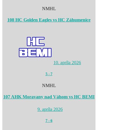
NMHL
108 HC Golden Eagles vs HC Záhumenice
10. apríla 2026
5
-
7
NMHL
107 AHK Moravany nad Váhom vs HC BEMI
9. apríla 2026
7
-
6