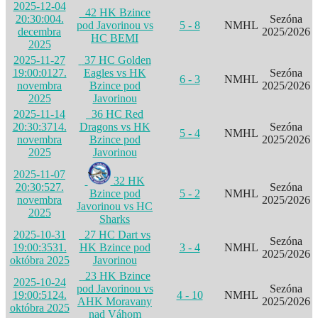
2025-12-04
42 HK Bzince
20:30:00
4.
Sezóna
pod Javorinou vs
5 - 8
NMHL
decembra
2025/2026
HC BEMI
2025
2025-11-27
37 HC Golden
19:00:01
27.
Eagles vs HK
Sezóna
6 - 3
NMHL
novembra
Bzince pod
2025/2026
2025
Javorinou
2025-11-14
36 HC Red
20:30:37
14.
Dragons vs HK
Sezóna
5 - 4
NMHL
novembra
Bzince pod
2025/2026
2025
Javorinou
2025-11-07
32 HK
20:30:52
7.
Sezóna
Bzince pod
5 - 2
NMHL
novembra
2025/2026
Javorinou vs HC
2025
Sharks
2025-10-31
27 HC Dart vs
Sezóna
19:00:35
31.
HK Bzince pod
3 - 4
NMHL
2025/2026
októbra 2025
Javorinou
23 HK Bzince
2025-10-24
pod Javorinou vs
Sezóna
19:00:51
24.
4 - 10
NMHL
AHK Moravany
2025/2026
októbra 2025
nad Váhom