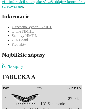
viac informácií o tom, ako sú vaše údaje z komentárov
spracovávané
.
Informácie
Uznesenie výboru NMHL
O lige NMHL
Stanovy NMHL
2 % z daní
Kontakty
Najbližšie zápasy
Ďalšie zápasy
TABUĽKA A
Poz
Tím
GP
PTS
1
27
69
HC Záhumenice