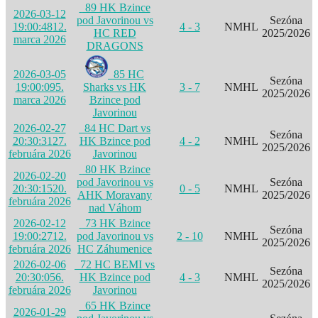
89 HK Bzince
2026-03-12
pod Javorinou vs
Sezóna
19:00:48
12.
4 - 3
NMHL
HC RED
2025/2026
marca 2026
DRAGONS
2026-03-05
85 HC
Sezóna
19:00:09
5.
Sharks vs HK
3 - 7
NMHL
2025/2026
marca 2026
Bzince pod
Javorinou
2026-02-27
84 HC Dart vs
Sezóna
20:30:31
27.
HK Bzince pod
4 - 2
NMHL
2025/2026
februára 2026
Javorinou
80 HK Bzince
2026-02-20
pod Javorinou vs
Sezóna
20:30:15
20.
0 - 5
NMHL
AHK Moravany
2025/2026
februára 2026
nad Váhom
2026-02-12
73 HK Bzince
Sezóna
19:00:27
12.
pod Javorinou vs
2 - 10
NMHL
2025/2026
februára 2026
HC Záhumenice
2026-02-06
72 HC BEMI vs
Sezóna
20:30:05
6.
HK Bzince pod
4 - 3
NMHL
2025/2026
februára 2026
Javorinou
65 HK Bzince
2026-01-29