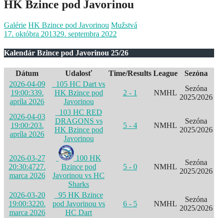
HK Bzince pod Javorinou
Galérie
HK Bzince pod Javorinou
Mužstvá
17. októbra 2013
29. septembra 2022
Kalendár Bzince pod Javorinou 25/26
Dátum
Udalosť
Time/Results
League
Sezóna
2026-04-09
105 HC Dart vs
Sezóna
19:00:33
9.
HK Bzince pod
2 - 1
NMHL
2025/2026
apríla 2026
Javorinou
103 HC RED
2026-04-03
DRAGONS vs
Sezóna
19:00:20
3.
5 - 4
NMHL
HK Bzince pod
2025/2026
apríla 2026
Javorinou
2026-03-27
100 HK
Sezóna
20:30:47
27.
Bzince pod
5 - 0
NMHL
2025/2026
marca 2026
Javorinou vs HC
Sharks
2026-03-20
95 HK Bzince
Sezóna
19:00:32
20.
pod Javorinou vs
6 - 5
NMHL
2025/2026
marca 2026
HC Dart