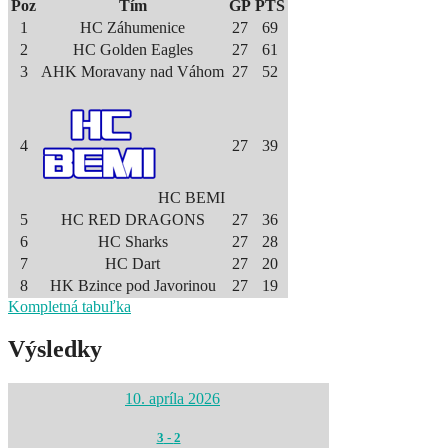
Poz
Tím
GP
PTS
1
HC Záhumenice
27
69
2
HC Golden Eagles
27
61
3
AHK Moravany nad Váhom
27
52
4
27
39
HC BEMI
5
HC RED DRAGONS
27
36
6
HC Sharks
27
28
7
HC Dart
27
20
8
HK Bzince pod Javorinou
27
19
Kompletná tabuľka
Výsledky
10. apríla 2026
3
-
2