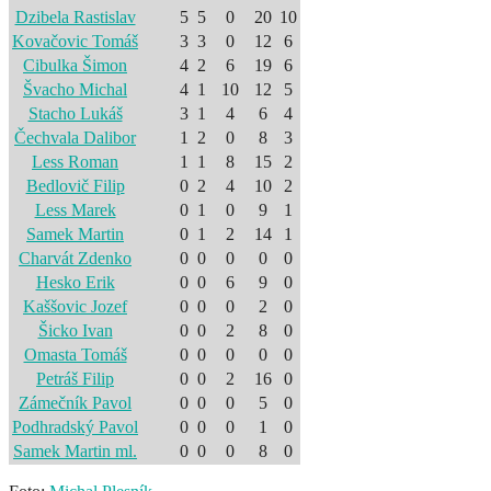
Dzibela Rastislav
5
5
0
20
10
Kovačovic Tomáš
3
3
0
12
6
Cibulka Šimon
4
2
6
19
6
Švacho Michal
4
1
10
12
5
Stacho Lukáš
3
1
4
6
4
Čechvala Dalibor
1
2
0
8
3
Less Roman
1
1
8
15
2
Bedlovič Filip
0
2
4
10
2
Less Marek
0
1
0
9
1
Samek Martin
0
1
2
14
1
Charvát Zdenko
0
0
0
0
0
Hesko Erik
0
0
6
9
0
Kaššovic Jozef
0
0
0
2
0
Šicko Ivan
0
0
2
8
0
Omasta Tomáš
0
0
0
0
0
Petráš Filip
0
0
2
16
0
Zámečník Pavol
0
0
0
5
0
Podhradský Pavol
0
0
0
1
0
Samek Martin ml.
0
0
0
8
0