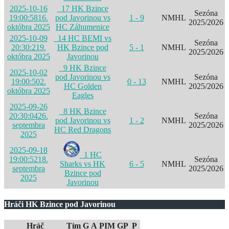
2025-10-16
17 HK Bzince
Sezóna
19:00:58
16.
pod Javorinou vs
1 - 9
NMHL
2025/2026
októbra 2025
HC Záhumenice
2025-10-09
14 HC BEMI vs
Sezóna
20:30:21
9.
HK Bzince pod
5 - 1
NMHL
2025/2026
októbra 2025
Javorinou
9 HK Bzince
2025-10-02
pod Javorinou vs
Sezóna
19:00:50
2.
0 - 13
NMHL
HC Golden
2025/2026
októbra 2025
Eagles
2025-09-26
8 HK Bzince
20:30:04
26.
Sezóna
pod Javorinou vs
1 - 2
NMHL
septembra
2025/2026
HC Red Dragons
2025
2025-09-18
1 HC
19:00:52
18.
Sezóna
Sharks vs HK
6 - 5
NMHL
septembra
2025/2026
Bzince pod
2025
Javorinou
Hráči HK Bzince pod Javorinou
Hráč
Tím
G
A
PIM
GP
P